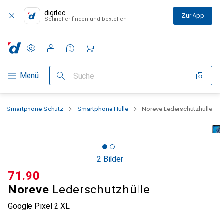
digitec
Zur App
Schneller finden und bestellen
Einstellungen
Kundenkonto
Vergleichslisten
Merklisten
Warenkorb
Navigation nach Kategorien
Menü
Suche
Smartphone Schutz
Smartphone Hülle
Noreve Lederschutzhülle
2 Bilder
CHF
71.90
Noreve
Lederschutzhülle
Google Pixel 2 XL