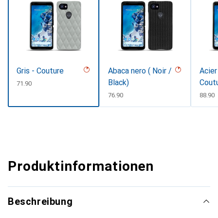
Gris - Couture
Abaca nero ( Noir /
Acier
Black)
Cout
CHF
71.90
CHF
76.90
CHF
88.90
Produktinformationen
Beschreibung