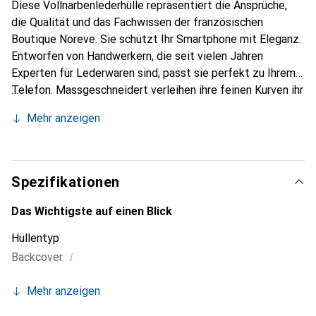
Diese Vollnarbenlederhülle repräsentiert die Ansprüche,
die Qualität und das Fachwissen der französischen
Boutique Noreve. Sie schützt Ihr Smartphone mit Eleganz.
Entworfen von Handwerkern, die seit vielen Jahren
Experten für Lederwaren sind, passt sie perfekt zu Ihrem
Telefon. Massgeschneidert verleihen ihre feinen Kurven ihr
eine echte zweite Haut. Sie wird zum schicken und
Mehr anzeigen
unverzichtbaren Accessoire Ihres Smartphones.
International anerkannt für ihre hochwertigen Produkte ist
die Marke Noreve eine sichere Wahl für eine
anspruchsvolle Klientel.
Spezifikationen
Das Wichtigste auf einen Blick
Hüllentyp
i
Backcover
Mehr anzeigen