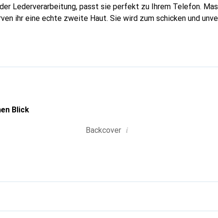
n der Lederverarbeitung, passt sie perfekt zu Ihrem Telefon. Ma
urven ihr eine echte zweite Haut. Sie wird zum schicken und unv
tphone. International anerkannt für ihre hochwertigen Produkte
für eine anspruchsvolle Kundschaft.
en Blick
i
Backcover
g