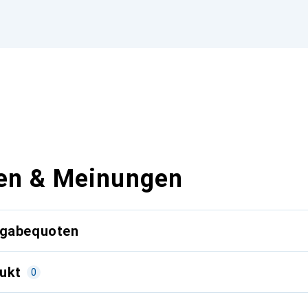
en & Meinungen
kgabequoten
ukt
0