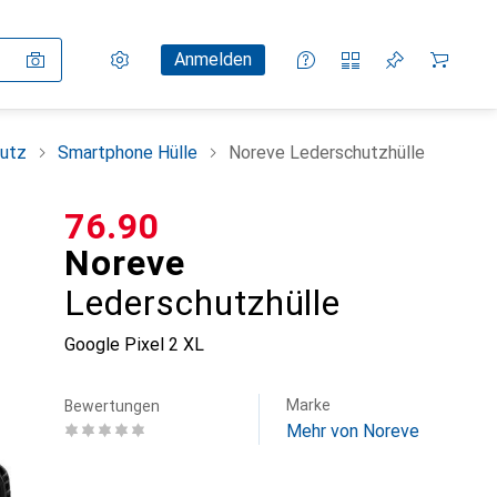
Einstellungen
Kundenkonto
Vergleichslisten
Merklisten
Warenkorb
Anmelden
utz
Smartphone Hülle
Noreve Lederschutzhülle
CHF
76.90
Noreve
Lederschutzhülle
Google Pixel 2 XL
Marke
Bewertungen
Mehr von Noreve