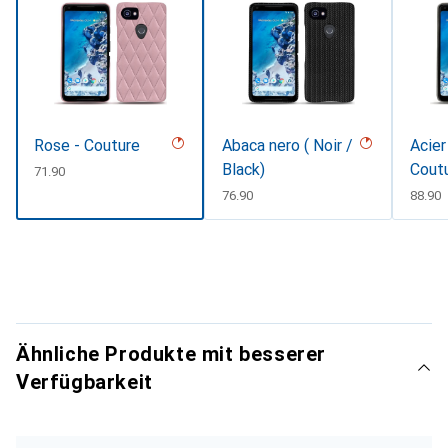
Rose - Couture
Abaca nero ( Noir /
Acier
Black)
Cout
CHF
71.90
CHF
76.90
CHF
88.90
Ähnliche Produkte mit besserer
Verfügbarkeit