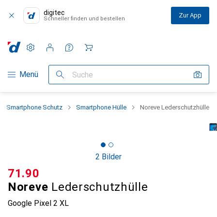
digitec
Zur App
Schneller finden und bestellen
Einstellungen
Kundenkonto
Vergleichslisten
Merklisten
Warenkorb
Navigation nach Kategorien
Menü
Suche
Smartphone Schutz
Smartphone Hülle
Noreve Lederschutzhülle
2 Bilder
CHF
71.90
Noreve
Lederschutzhülle
Google Pixel 2 XL