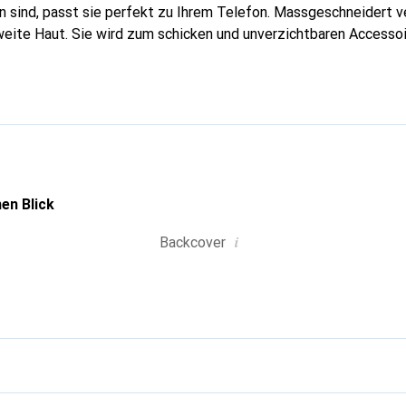
 sind, passt sie perfekt zu Ihrem Telefon. Massgeschneidert ve
weite Haut. Sie wird zum schicken und unverzichtbaren Accessoir
al anerkannt für ihre hochwertigen Produkte ist die Marke Nore
volle Kundschaft.
en Blick
i
Backcover
g