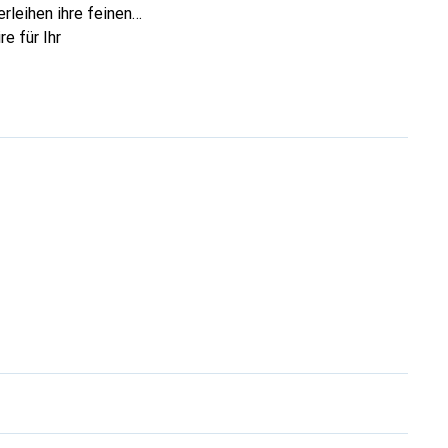
rleihen ihre feinen
e für Ihr
ve eine zuverlässige