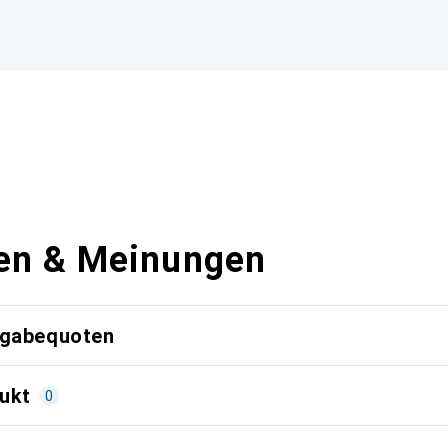
en & Meinungen
kgabequoten
ukt
0