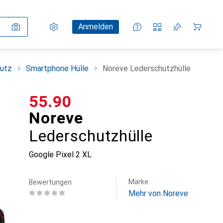
Einstellungen
Kundenkonto
Vergleichslisten
Merklisten
Warenkorb
Anmelden
utz
Smartphone Hülle
Noreve Lederschutzhülle
CHF
55.90
Noreve
Lederschutzhülle
Google Pixel 2 XL
Marke
Bewertungen
Mehr von Noreve