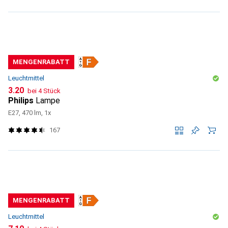
MENGENRABATT
Leuchtmittel
CHF
3.20
bei 4 Stück
Philips
Lampe
E27, 470 lm, 1x
167
MENGENRABATT
Leuchtmittel