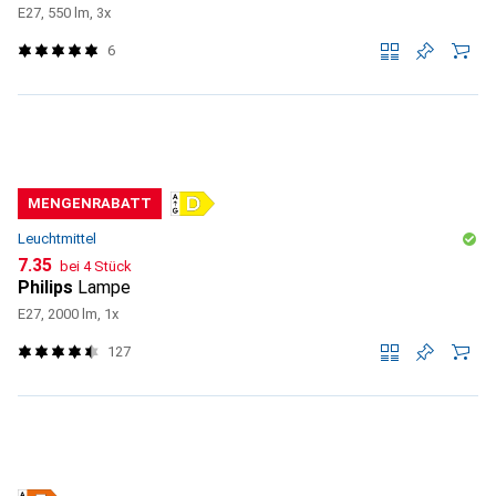
E27, 550 lm, 3x
6
MENGENRABATT
Leuchtmittel
CHF
7.35
bei 4 Stück
Philips
Lampe
E27, 2000 lm, 1x
127