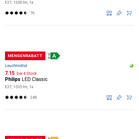
E27, 1200 lm, 1x
76
MENGENRABATT
Leuchtmittel
CHF
7.15
bei 4 Stück
Philips
LED Classic
E27, 1535 lm, 1x
248