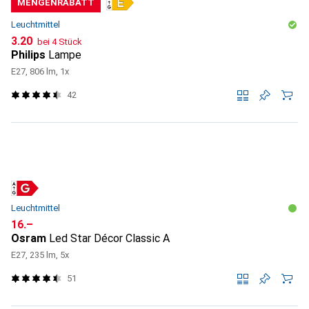
MENGENRABATT
Leuchtmittel
CHF
3.20
bei 4 Stück
Philips
Lampe
E27, 806 lm, 1x
42
Leuchtmittel
CHF
16.–
Osram
Led Star Décor Classic A
E27, 235 lm, 5x
51