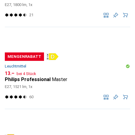
E27, 1800 lm, 1x
21
MENGENRABATT
Leuchtmittel
CHF
13.–
bei 4 Stück
Philips Professional
Master
E27, 1521 lm, 1x
60