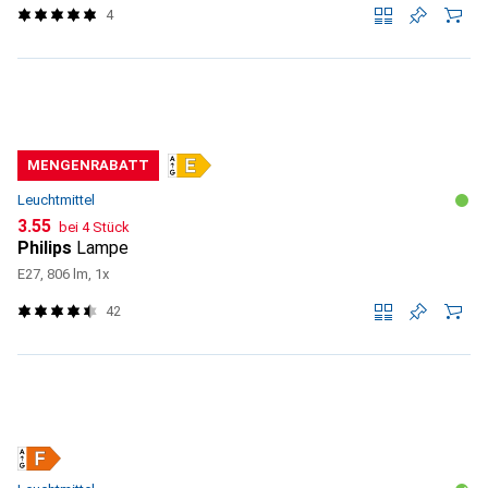
4
MENGENRABATT
Leuchtmittel
CHF
3.55
bei 4 Stück
Philips
Lampe
E27, 806 lm, 1x
42