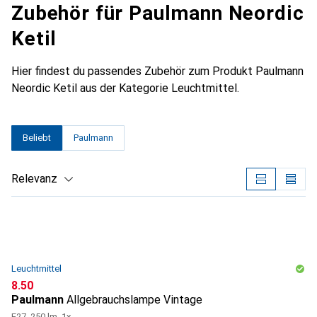
Zubehör für Paulmann Neordic
Ketil
Hier findest du passendes Zubehör zum Produkt Paulmann
Neordic Ketil aus der Kategorie Leuchtmittel.
Beliebt
Paulmann
Relevanz
Produktliste
Leuchtmittel
CHF
8.50
Paulmann
Allgebrauchslampe Vintage
E27, 250 lm, 1x