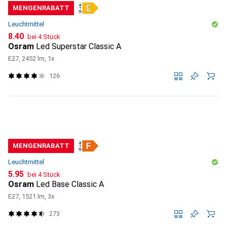
MENGENRABATT
Leuchtmittel
CHF
8.40
bei 4 Stück
Osram
Led Superstar Classic A
E27, 2452 lm, 1x
126
MENGENRABATT
Leuchtmittel
CHF
5.95
bei 4 Stück
Osram
Led Base Classic A
E27, 1521 lm, 3x
273