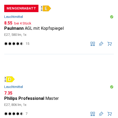
MENGENRABATT
Leuchtmittel
CHF
8.55
bei 4 Stück
Paulmann
AGL mit Kopfspiegel
E27, 580 lm, 1x
15
Leuchtmittel
CHF
7.35
Philips Professional
Master
E27, 806 lm, 1x
7