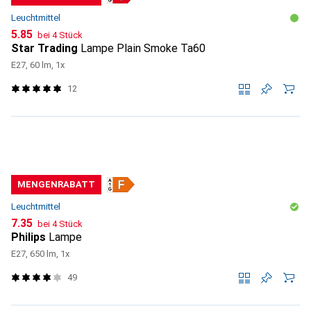
Leuchtmittel
CHF
5.85
bei 4 Stück
Star Trading
Lampe Plain Smoke Ta60
E27, 60 lm, 1x
12
MENGENRABATT
Leuchtmittel
CHF
7.35
bei 4 Stück
Philips
Lampe
E27, 650 lm, 1x
49