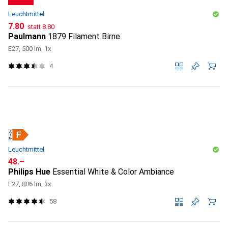
Leuchtmittel
CHF
CHF
7.80
statt
8.80
Paulmann
1879 Filament Birne
E27, 500 lm, 1x
4
Leuchtmittel
CHF
48.–
Philips Hue
Essential White & Color Ambiance
E27, 806 lm, 3x
58