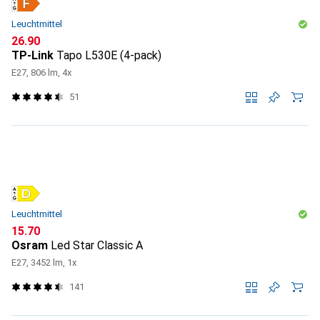
Leuchtmittel
CHF
26.90
TP-Link
Tapo L530E (4-pack)
E27, 806 lm, 4x
51
Leuchtmittel
CHF
15.70
Osram
Led Star Classic A
E27, 3452 lm, 1x
141