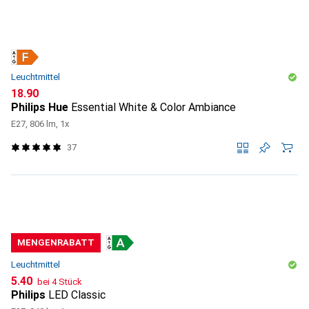
Leuchtmittel
CHF
18.90
Philips Hue
Essential White & Color Ambiance
E27, 806 lm, 1x
37
MENGENRABATT
Leuchtmittel
CHF
5.40
bei 4 Stück
Philips
LED Classic