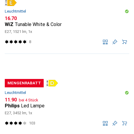
Leuchtmittel
CHF
16.70
WiZ
Tunable White & Color
E27, 1521 lm, 1x
8
MENGENRABATT
Leuchtmittel
CHF
11.90
bei 4 Stück
Philips
Led Lampe
E27, 3452 lm, 1x
103