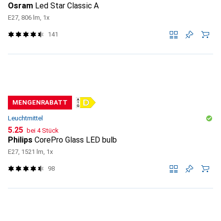
Osram
Led Star Classic A
E27, 806 lm, 1x
141
MENGENRABATT
Leuchtmittel
CHF
5.25
bei 4 Stück
Philips
CorePro Glass LED bulb
E27, 1521 lm, 1x
98