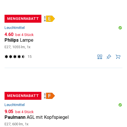
MENGENRABATT
Leuchtmittel
CHF
4.60
bei 4 Stück
Philips
Lampe
E27, 1055 lm, 1x
15
MENGENRABATT
Leuchtmittel
CHF
9.05
bei 4 Stück
Paulmann
AGL mit Kopfspiegel
E27, 600 lm, 1x