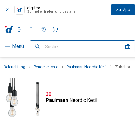
digitec
Zur App
Schneller finden und bestellen
Einstellungen
Kundenkonto
Vergleichslisten
Merklisten
Warenkorb
Navigation nach Kategorien
Menü
Suche
Beleuchtung
Pendelleuchte
Paulmann Neordic Ketil
Zubehör
CHF
30.–
Paulmann
Neordic Ketil