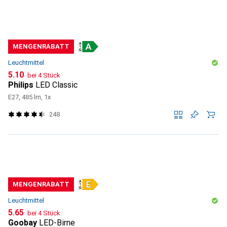
MENGENRABATT
Leuchtmittel
CHF
5.10
bei 4 Stück
Philips
LED Classic
E27, 485 lm, 1x
248
MENGENRABATT
Leuchtmittel
CHF
5.65
bei 4 Stück
Goobay
LED-Birne