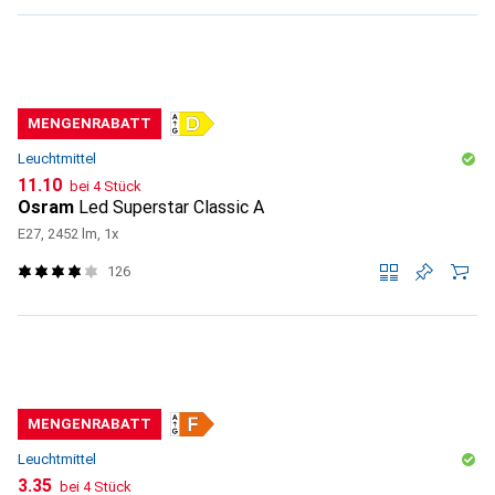
MENGENRABATT
Leuchtmittel
CHF
11.10
bei 4 Stück
Osram
Led Superstar Classic A
E27, 2452 lm, 1x
126
MENGENRABATT
Leuchtmittel
CHF
3.35
bei 4 Stück