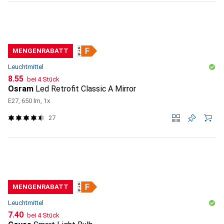
MENGENRABATT
Leuchtmittel
CHF
8.55
bei 4 Stück
Osram
Led Retrofit Classic A Mirror
E27, 650 lm, 1x
27
MENGENRABATT
Leuchtmittel
CHF
7.40
bei 4 Stück