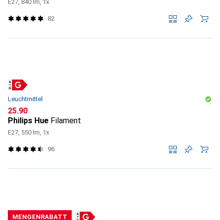
E27, 840 lm, 1x
82
Leuchtmittel
CHF
25.90
Philips Hue
Filament
E27, 550 lm, 1x
96
MENGENRABATT