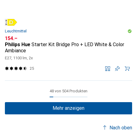
Leuchtmittel
CHF
154.–
Philips Hue
Starter Kit Bridge Pro + LED White & Color
Ambiance
E27, 1100 lm, 2x
25
48 von 504 Produkten
Mehr anzeigen
Nach oben