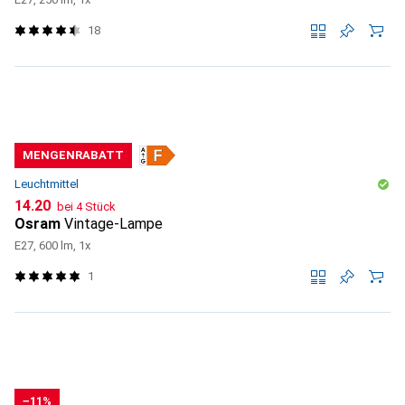
18
MENGENRABATT
Leuchtmittel
CHF
14.20
bei 4 Stück
Osram
Vintage-Lampe
E27, 600 lm, 1x
1
−11%