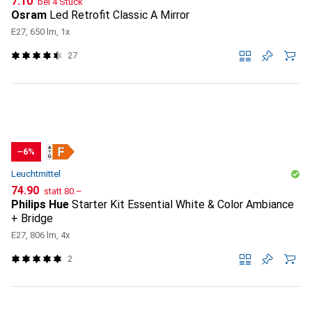
CHF
7.10
bei 4 Stück
Osram
Led Retrofit Classic A Mirror
E27, 650 lm, 1x
27
−6%
Leuchtmittel
CHF
CHF
74.90
statt
80.–
Philips Hue
Starter Kit Essential White & Color Ambiance
+ Bridge
E27, 806 lm, 4x
2