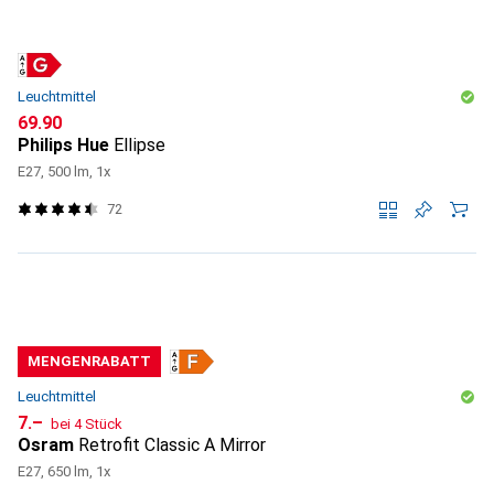
Leuchtmittel
CHF
69.90
Philips Hue
Ellipse
E27, 500 lm, 1x
72
MENGENRABATT
Leuchtmittel
CHF
7.–
bei 4 Stück
Osram
Retrofit Classic A Mirror
E27, 650 lm, 1x