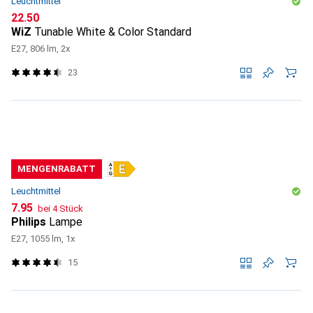
Leuchtmittel
CHF
22.50
WiZ
Tunable White & Color Standard
E27, 806 lm, 2x
23
MENGENRABATT
Leuchtmittel
CHF
7.95
bei 4 Stück
Philips
Lampe
E27, 1055 lm, 1x
15