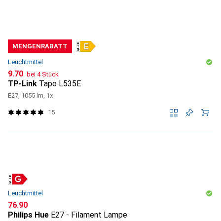
MENGENRABATT
Leuchtmittel
CHF
9.70
bei 4 Stück
TP-Link
Tapo L535E
E27, 1055 lm, 1x
15
Leuchtmittel
CHF
76.90
Philips Hue
E27 - Filament Lampe