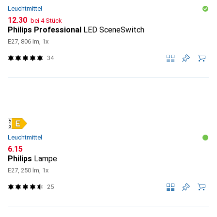
Leuchtmittel
CHF
12.30
bei 4 Stück
Philips Professional
LED SceneSwitch
E27, 806 lm, 1x
34
Leuchtmittel
CHF
6.15
Philips
Lampe
E27, 250 lm, 1x
25