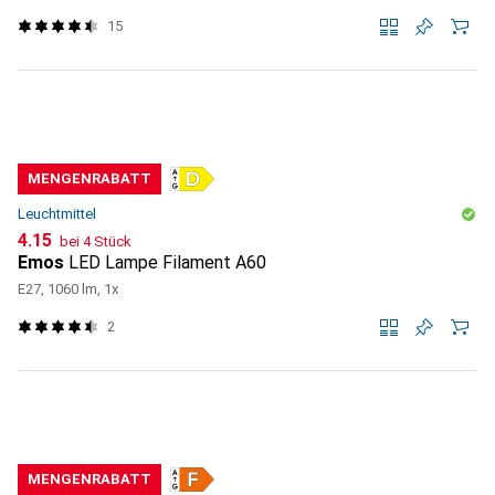
15
MENGENRABATT
Leuchtmittel
CHF
4.15
bei 4 Stück
Emos
LED Lampe Filament A60
E27, 1060 lm, 1x
2
MENGENRABATT