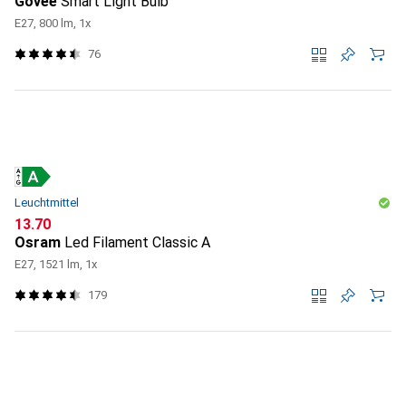
Govee
Smart Light Bulb
E27, 800 lm, 1x
76
Leuchtmittel
CHF
13.70
Osram
Led Filament Classic A
E27, 1521 lm, 1x
179