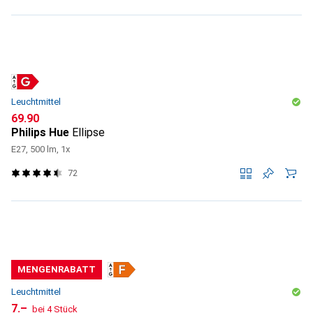
Leuchtmittel
CHF
69.90
Philips Hue
Ellipse
E27, 500 lm, 1x
72
MENGENRABATT
Leuchtmittel
CHF
7.–
bei 4 Stück