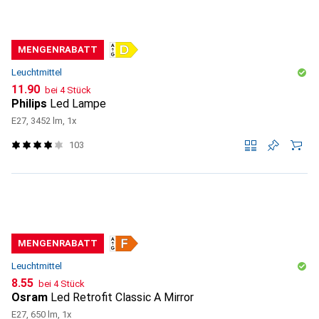
MENGENRABATT
Leuchtmittel
CHF
11.90
bei 4 Stück
Philips
Led Lampe
E27, 3452 lm, 1x
103
MENGENRABATT
Leuchtmittel
CHF
8.55
bei 4 Stück
Osram
Led Retrofit Classic A Mirror
E27, 650 lm, 1x