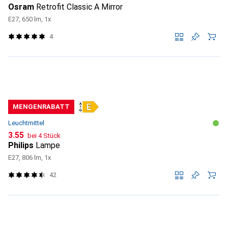
Osram
Retrofit Classic A Mirror
E27, 650 lm, 1x
4
MENGENRABATT
Leuchtmittel
CHF
3.55
bei 4 Stück
Philips
Lampe
E27, 806 lm, 1x
42