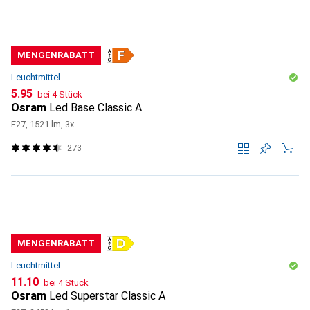
MENGENRABATT
Leuchtmittel
CHF
5.95
bei 4 Stück
Osram
Led Base Classic A
E27, 1521 lm, 3x
273
MENGENRABATT
Leuchtmittel
CHF
11.10
bei 4 Stück
Osram
Led Superstar Classic A