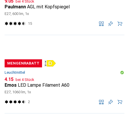
CHF
9.05
bei 4 Stück
Paulmann
AGL mit Kopfspiegel
E27, 600 lm, 1x
15
MENGENRABATT
Leuchtmittel
CHF
4.15
bei 4 Stück
Emos
LED Lampe Filament A60
E27, 1060 lm, 1x
2