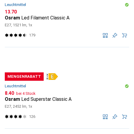
Leuchtmittel
CHF
13.70
Osram
Led Filament Classic A
E27, 1521 lm, 1x
179
MENGENRABATT
Leuchtmittel
CHF
8.40
bei 4 Stück
Osram
Led Superstar Classic A
E27, 2452 lm, 1x
126