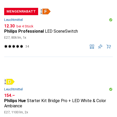
MENGENRABATT
Leuchtmittel
CHF
12.30
bei 4 Stück
Philips Professional
LED SceneSwitch
E27, 806 lm, 1x
34
Leuchtmittel
CHF
154.–
Philips Hue
Starter Kit Bridge Pro + LED White & Color
Ambiance
E27, 1100 lm, 2x