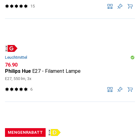
15
Leuchtmittel
CHF
76.90
Philips Hue
E27 - Filament Lampe
E27, 550 lm, 3x
6
MENGENRABATT