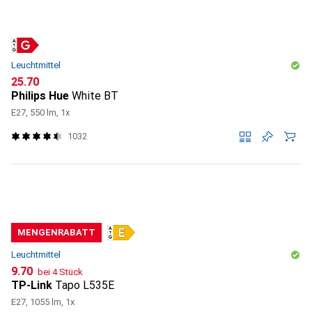
Leuchtmittel
CHF
25.70
Philips Hue
White BT
E27, 550 lm, 1x
1032
MENGENRABATT
Leuchtmittel
CHF
9.70
bei 4 Stück
TP-Link
Tapo L535E
E27, 1055 lm, 1x