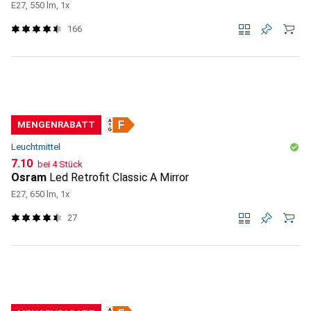
E27, 550 lm, 1x
166
MENGENRABATT
Leuchtmittel
CHF
7.10
bei 4 Stück
Osram
Led Retrofit Classic A Mirror
E27, 650 lm, 1x
27