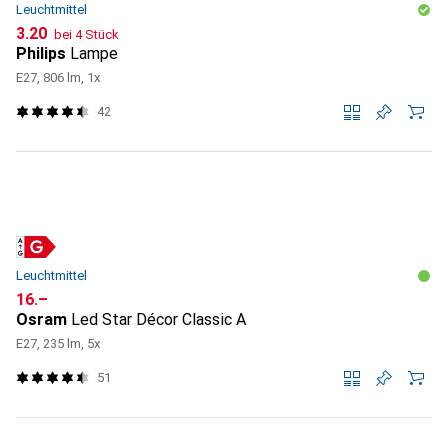
Leuchtmittel
CHF
3.20
bei 4 Stück
Philips
Lampe
E27, 806 lm, 1x
42
Leuchtmittel
CHF
16.–
Osram
Led Star Décor Classic A
E27, 235 lm, 5x
51