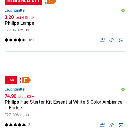
MENGENRABATT
Leuchtmittel
CHF
3.20
bei 4 Stück
Philips
Lampe
E27, 470 lm, 1x
167
−6%
Leuchtmittel
CHF
CHF
74.90
statt
80.–
Philips Hue
Starter Kit Essential White & Color Ambiance
+ Bridge
E27, 806 lm, 4x
2