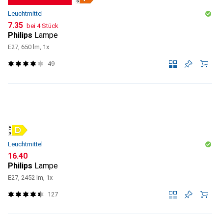
Leuchtmittel
CHF
7.35
bei 4 Stück
Philips
Lampe
E27, 650 lm, 1x
49
Leuchtmittel
CHF
16.40
Philips
Lampe
E27, 2452 lm, 1x
127