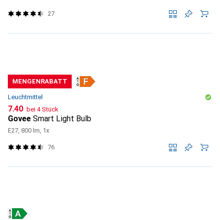
27
MENGENRABATT
Leuchtmittel
CHF
7.40
bei 4 Stück
Govee
Smart Light Bulb
E27, 800 lm, 1x
76