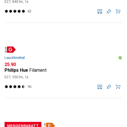
E27, 840 lm, 1x
82
Leuchtmittel
CHF
25.90
Philips Hue
Filament
E27, 550 lm, 1x
96
MENGENRABATT