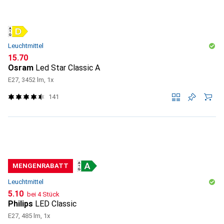
Leuchtmittel
CHF
15.70
Osram
Led Star Classic A
E27, 3452 lm, 1x
141
MENGENRABATT
Leuchtmittel
CHF
5.10
bei 4 Stück
Philips
LED Classic
E27, 485 lm, 1x