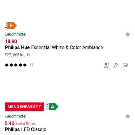
Leuchtmittel
CHF
18.90
Philips Hue
Essential White & Color Ambiance
E27, 806 lm, 1x
37
MENGENRABATT
Leuchtmittel
CHF
5.40
bei 4 Stück
Philips
LED Classic