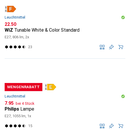
Leuchtmittel
CHF
22.50
WiZ
Tunable White & Color Standard
E27, 806 lm, 2x
23
MENGENRABATT
Leuchtmittel
CHF
7.95
bei 4 Stück
Philips
Lampe
E27, 1055 lm, 1x
15