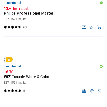
Leuchtmittel
CHF
13.–
bei 4 Stück
Philips Professional
Master
E27, 1521 lm, 1x
60
Leuchtmittel
CHF
16.70
WiZ
Tunable White & Color
E27, 1521 lm, 1x
8