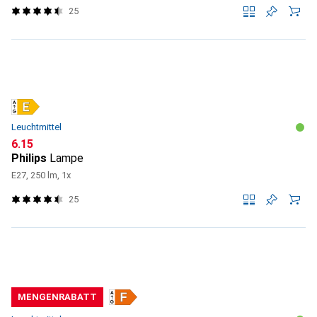
25
Leuchtmittel
CHF
6.15
Philips
Lampe
E27, 250 lm, 1x
25
MENGENRABATT