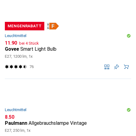
MENGENRABATT
Leuchtmittel
CHF
11.90
bei 4 Stück
Govee
Smart Light Bulb
E27, 1200 lm, 1x
76
Leuchtmittel
CHF
8.50
Paulmann
Allgebrauchslampe Vintage
E27, 250 lm, 1x