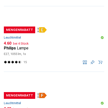
MENGENRABATT
Leuchtmittel
CHF
4.60
bei 4 Stück
Philips
Lampe
E27, 1055 lm, 1x
15
MENGENRABATT
Leuchtmittel