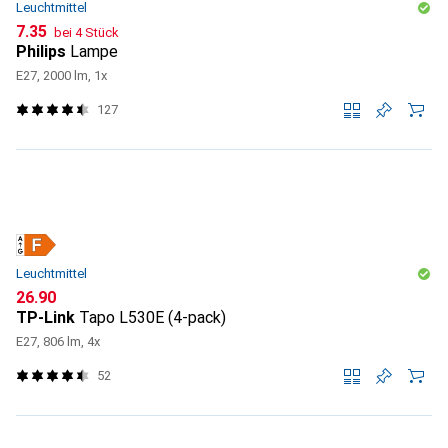
Leuchtmittel
CHF
7.35
bei 4 Stück
Philips
Lampe
E27, 2000 lm, 1x
127
Leuchtmittel
CHF
26.90
TP-Link
Tapo L530E (4-pack)
E27, 806 lm, 4x
52