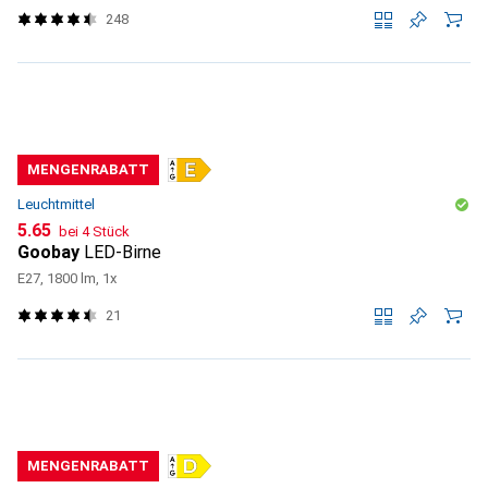
248
MENGENRABATT
Leuchtmittel
CHF
5.65
bei 4 Stück
Goobay
LED-Birne
E27, 1800 lm, 1x
21
MENGENRABATT