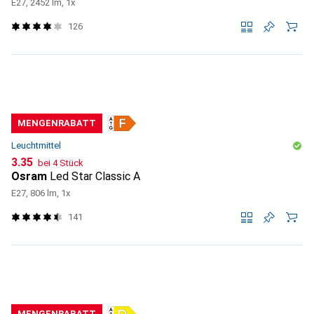
E27, 2452 lm, 1x
126
MENGENRABATT
Leuchtmittel
CHF
3.35
bei 4 Stück
Osram
Led Star Classic A
E27, 806 lm, 1x
141
MENGENRABATT