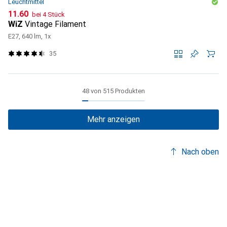
Leuchtmittel
CHF
11.60
bei 4 Stück
WiZ
Vintage Filament
E27, 640 lm, 1x
35
48 von 515 Produkten
Mehr anzeigen
Nach oben