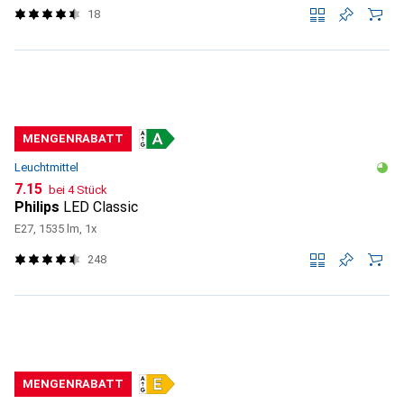
18
MENGENRABATT
Leuchtmittel
CHF
7.15
bei 4 Stück
Philips
LED Classic
E27, 1535 lm, 1x
248
MENGENRABATT