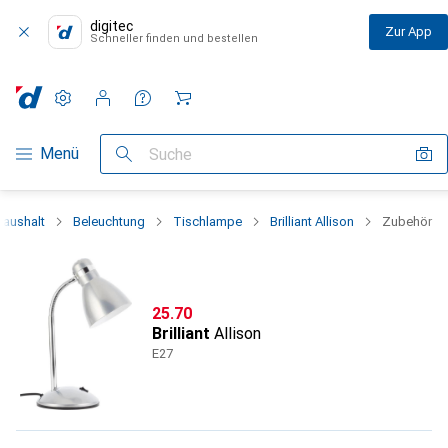
digitec
Zur App
Schneller finden und bestellen
Einstellungen
Kundenkonto
Vergleichslisten
Merklisten
Warenkorb
Navigation nach Kategorien
Menü
Suche
Haushalt
Beleuchtung
Tischlampe
Brilliant Allison
Zubehör
CHF
25.70
Brilliant
Allison
E27