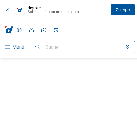
digitec
Zur App
Schneller finden und bestellen
Einstellungen
Kundenkonto
Vergleichslisten
Merklisten
Warenkorb
Navigation nach Kategorien
Menü
Suche