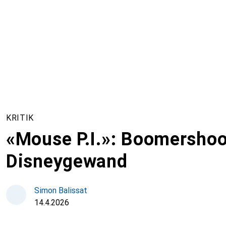
KRITIK
«Mouse P.I.»: Boomershoo
Disneygewand
Simon Balissat
14.4.2026