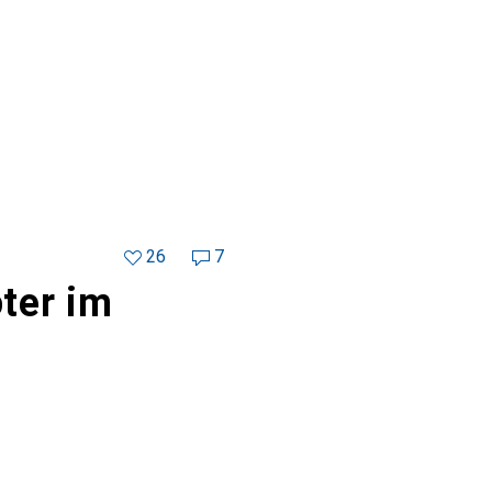
26
7
ter im