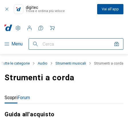
digitec
Vai all'app
Trova e ordina più veloce
Impostazioni
Conto cliente
Liste di confronto
Liste dei desideri
Carrello
Categoria Navigazione
Menu
Cerca
Tutte le categorie
Audio
Strumenti musicali
Strumenti a corda
Strumenti a corda
Scopri
Forum
Guida all'acquisto