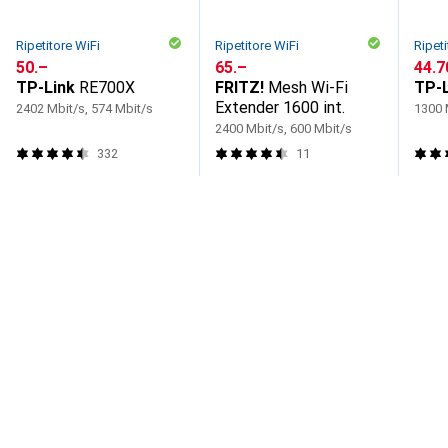
Ripetitore WiFi
Ripetitore WiFi
Ripeti
CHF
50.–
CHF
65.–
CHF
44.7
TP-Link
RE700X
FRITZ!
Mesh Wi-Fi
TP-L
Extender 1600 int.
2402 Mbit/s, 574 Mbit/s
1300 
2400 Mbit/s, 600 Mbit/s
332
11