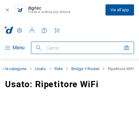
digitec
Vai all'app
Trova e ordina più veloce
Impostazioni
Conto cliente
Liste di confronto
Liste dei desideri
Carrello
Categoria Navigazione
Menu
Cerca
tte le categorie
Usato
Rete
Bridge + Router
Ripetitore WiFi
Usato: Ripetitore WiFi