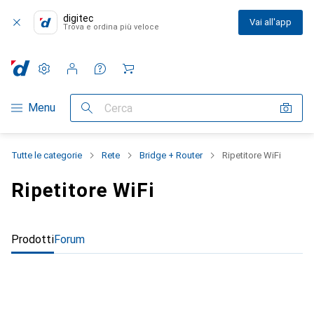
digitec
Vai all'app
Trova e ordina più veloce
Impostazioni
Conto cliente
Liste di confronto
Liste dei desideri
Carrello
Categoria Navigazione
Menu
Cerca
Tutte le categorie
Rete
Bridge + Router
Ripetitore WiFi
Ripetitore WiFi
Prodotti
Forum