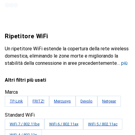
Ripetitore WiFi
Un ripetitore WiFi estende la copertura della rete wireless
domestica, eliminando le zone morte e migliorando la
stabilità della connessione in aree precedentemente
più
Altri filtri più usati
Marca
TP-Link
FRITZ!
Mercusys
Devolo
Netgear
Standard WiFi
WiFi 7 / 802.11be
WiFi 6 / 802.11ax
WiFi 5 / 802.11ac
WiFi 4 / 802.11n