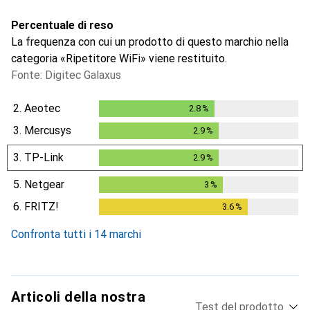
Percentuale di reso
La frequenza con cui un prodotto di questo marchio nella
categoria «Ripetitore WiFi» viene restituito.
Fonte: Digitec Galaxus
2.
Aeotec
2.8
%
2.8
%
3.
Mercusys
2.9
%
2.9
%
3.
TP-Link
2.9
%
2.9
%
5.
Netgear
3
%
3
%
6.
FRITZ!
3.6
%
3.6
%
Confronta tutti i 14 marchi
Articoli della nostra
Test del prodotto