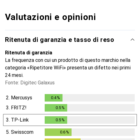
Valutazioni e opinioni
Ritenuta di garanzia e tasso di reso
Ritenuta di garanzia
La frequenza con cui un prodotto di questo marchio nella
categoria «Ripetitore WiFi» presenta un difetto nei primi
24 mesi.
Fonte: Digitec Galaxus
2.
Mercusys
0.4
%
0.4
%
3.
FRITZ!
0.5
%
0.5
%
3.
TP-Link
0.5
%
0.5
%
5.
Swisscom
0.6
%
0.6
%