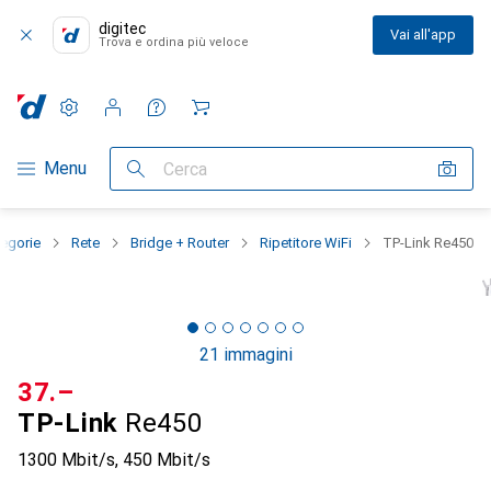
digitec
Vai all'app
Trova e ordina più veloce
Impostazioni
Conto cliente
Liste di confronto
Liste dei desideri
Carrello
Categoria Navigazione
Menu
Cerca
tegorie
Rete
Bridge + Router
Ripetitore WiFi
TP-Link Re450
21 immagini
CHF
37.–
TP-Link
Re450
1300 Mbit/s, 450 Mbit/s