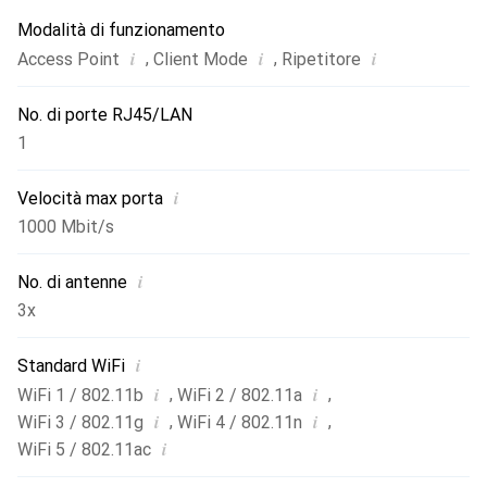
Modalità di funzionamento
i
i
i
,
,
Access Point
Client Mode
Ripetitore
No. di porte RJ45/LAN
1
i
Velocità max porta
1000 Mbit/s
i
No. di antenne
3x
i
Standard WiFi
i
i
,
,
WiFi 1 / 802.11b
WiFi 2 / 802.11a
i
i
,
,
WiFi 3 / 802.11g
WiFi 4 / 802.11n
i
WiFi 5 / 802.11ac