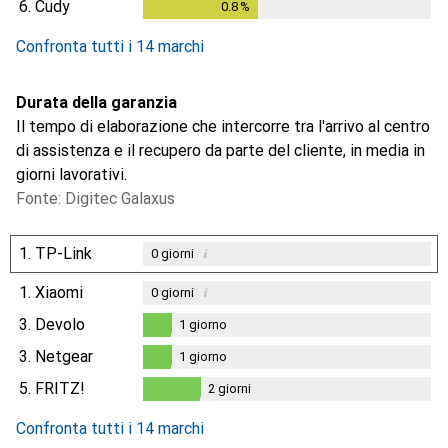
6.
Cudy
0.8
%
0.8
%
Confronta tutti i 14 marchi
Durata della garanzia
Il tempo di elaborazione che intercorre tra l'arrivo al centro
di assistenza e il recupero da parte del cliente, in media in
giorni lavorativi.
Fonte: Digitec Galaxus
1.
TP-Link
i
0
giorni
1.
Xiaomi
i
0
giorni
3.
Devolo
1
giorno
1
giorno
3.
Netgear
1
giorno
1
giorno
5.
FRITZ!
2
giorni
2
giorni
Confronta tutti i 14 marchi