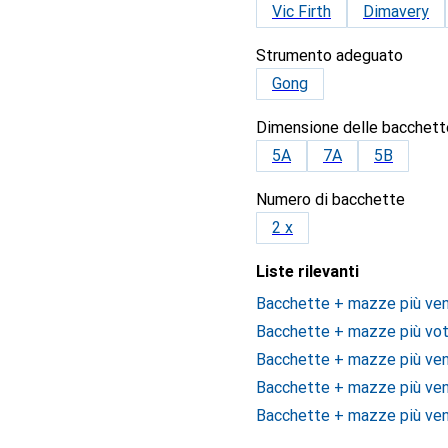
Vic Firth
Dimavery
Strumento adeguato
Gong
Dimensione delle bacchett
5A
7A
5B
Numero di bacchette
2 x
Liste rilevanti
Bacchette + mazze più ven
Bacchette + mazze più vot
Bacchette + mazze più vend
Bacchette + mazze più vend
Bacchette + mazze più ven