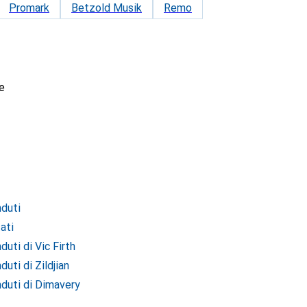
Promark
Betzold Musik
Remo
e
duti
ati
uti di Vic Firth
uti di Zildjian
duti di Dimavery