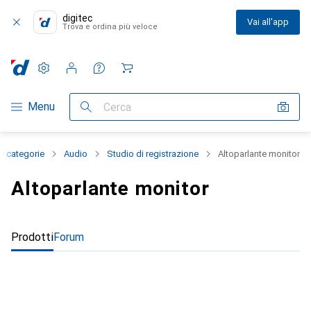
digitec
Vai all'app
Trova e ordina più veloce
Impostazioni
Conto cliente
Liste di confronto
Liste dei desideri
Carrello
Categoria Navigazione
Menu
Cerca
le categorie
Audio
Studio di registrazione
Altoparlante monitor
Altoparlante monitor
Prodotti
Forum