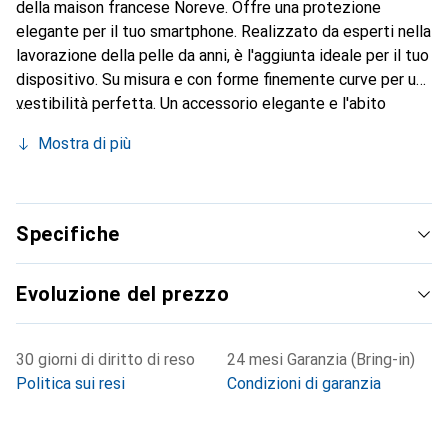
della maison francese Noreve. Offre una protezione
elegante per il tuo smartphone. Realizzato da esperti nella
lavorazione della pelle da anni, è l'aggiunta ideale per il tuo
dispositivo. Su misura e con forme finemente curve per una
vestibilità perfetta. Un accessorio elegante e l'abito
ideale per il tuo smartphone. Il marchio Noreve è
Mostra di più
conosciuto a livello internazionale per i suoi prodotti di
alta qualità ed è sempre una scelta eccellente per il
cliente esigente.
Specifiche
Evoluzione del prezzo
30 giorni di diritto di reso
24 mesi Garanzia (Bring-in)
Politica sui resi
Condizioni di garanzia