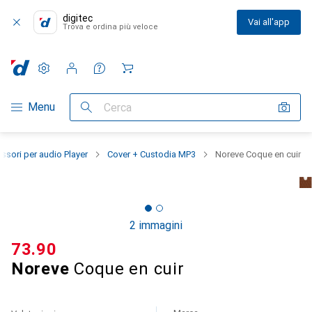
digitec
Vai all'app
Trova e ordina più veloce
Impostazioni
Conto cliente
Liste di confronto
Liste dei desideri
Carrello
Categoria Navigazione
Menu
Cerca
ssori per audio Player
Cover + Custodia MP3
Noreve Coque en cuir
2 immagini
CHF
73.90
Noreve
Coque en cuir