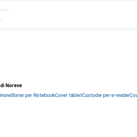
i di Noreve
phone
Borse per Notebook
Cover tablet
Custodie per e-reader
Cov