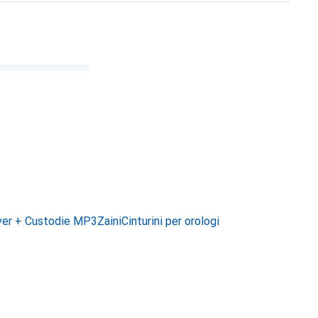
er + Custodie MP3
Zaini
Cinturini per orologi