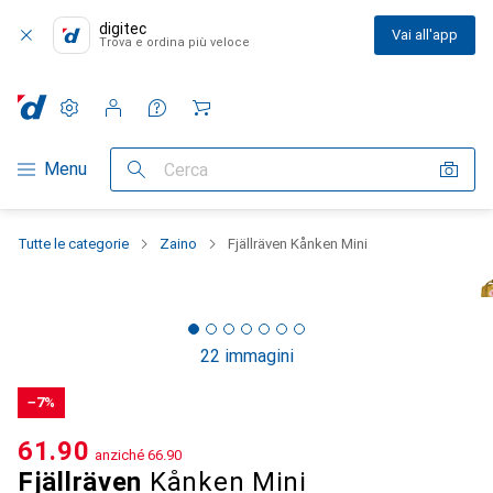
digitec
Vai all'app
Trova e ordina più veloce
Impostazioni
Conto cliente
Liste di confronto
Liste dei desideri
Carrello
Categoria Navigazione
Menu
Cerca
Tutte le categorie
Zaino
Fjällräven Kånken Mini
22 immagini
−7%
CHF
61.90
anziché
CHF
66.90
Fjällräven
Kånken Mini