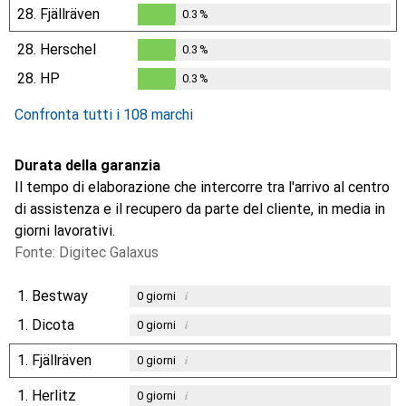
28.
Fjällräven
0.3
%
0.3
%
28.
Herschel
0.3
%
0.3
%
28.
HP
0.3
%
0.3
%
Confronta tutti i 108 marchi
Durata della garanzia
Il tempo di elaborazione che intercorre tra l'arrivo al centro
di assistenza e il recupero da parte del cliente, in media in
giorni lavorativi.
Fonte: Digitec Galaxus
1.
Bestway
i
0
giorni
1.
Dicota
i
0
giorni
1.
Fjällräven
i
0
giorni
1.
Herlitz
i
0
giorni