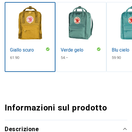
Giallo scuro
Verde gelo
Blu cielo
CHF
61.90
CHF
54.–
CHF
59.90
Informazioni sul prodotto
Descrizione