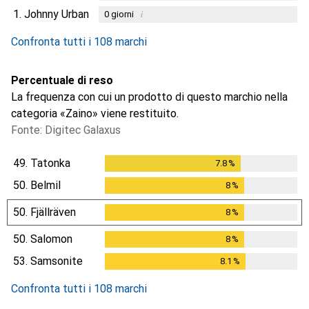
1.
Johnny Urban
i
0
giorni
Confronta tutti i 108 marchi
Percentuale di reso
La frequenza con cui un prodotto di questo marchio nella
categoria «Zaino» viene restituito.
Fonte: Digitec Galaxus
49.
Tatonka
7.8
%
7.8
%
50.
Belmil
8
%
8
%
50.
Fjällräven
8
%
8
%
50.
Salomon
8
%
8
%
53.
Samsonite
8.1
%
8.1
%
Confronta tutti i 108 marchi