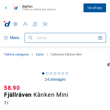
digitec
Vai all'app
Trova e ordina più veloce
Impostazioni
Conto cliente
Liste di confronto
Liste dei desideri
Carrello
Categoria Navigazione
Menu
Cerca
Tutte le categorie
Zaino
Fjällräven Kånken Mini
24 immagini
CHF
58.90
Fjällräven
Kånken Mini
7 l