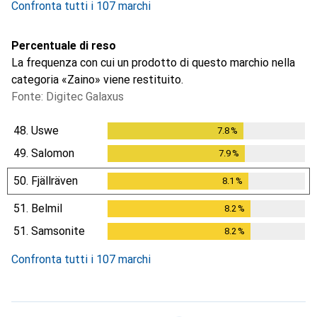
Confronta tutti i 107 marchi
Percentuale di reso
La frequenza con cui un prodotto di questo marchio nella
categoria «Zaino» viene restituito.
Fonte: Digitec Galaxus
48.
Uswe
7.8
%
7.8
%
49.
Salomon
7.9
%
7.9
%
50.
Fjällräven
8.1
%
8.1
%
51.
Belmil
8.2
%
8.2
%
51.
Samsonite
8.2
%
8.2
%
Confronta tutti i 107 marchi