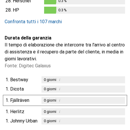
28.
Herschel
0.3
%
0.3
%
28.
HP
0.3
%
0.3
%
Confronta tutti i 107 marchi
Durata della garanzia
Il tempo di elaborazione che intercorre tra l'arrivo al centro
di assistenza e il recupero da parte del cliente, in media in
giorni lavorativi.
Fonte: Digitec Galaxus
1.
Bestway
i
0
giorni
1.
Dicota
i
0
giorni
1.
Fjällräven
i
0
giorni
1.
Herlitz
i
0
giorni
1.
Johnny Urban
i
0
giorni