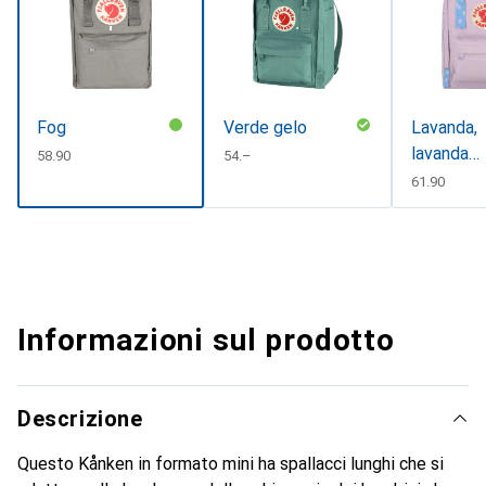
Fog
Verde gelo
Lavanda,
lavanda
CHF
58.90
CHF
54.–
pastello-
CHF
61.90
confetti,
lavanda-
confetti
pastello
Informazioni sul prodotto
Descrizione
Questo Kånken in formato mini ha spallacci lunghi che si