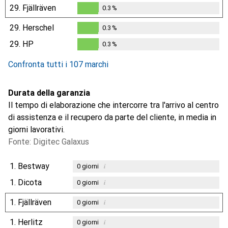
29.
Fjällräven
0.3
%
0.3
%
29.
Herschel
0.3
%
0.3
%
29.
HP
0.3
%
0.3
%
Confronta tutti i 107 marchi
Durata della garanzia
Il tempo di elaborazione che intercorre tra l'arrivo al centro
di assistenza e il recupero da parte del cliente, in media in
giorni lavorativi.
Fonte: Digitec Galaxus
1.
Bestway
i
0
giorni
1.
Dicota
i
0
giorni
1.
Fjällräven
i
0
giorni
1.
Herlitz
i
0
giorni