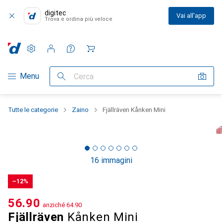
digitec
Vai all'app
Trova e ordina più veloce
Impostazioni
Conto cliente
Liste di confronto
Liste dei desideri
Carrello
Categoria Navigazione
Menu
Cerca
Tutte le categorie
Zaino
Fjällräven Kånken Mini
16 immagini
−12%
CHF
56.90
anziché
CHF
64.90
Fjällräven
Kånken Mini