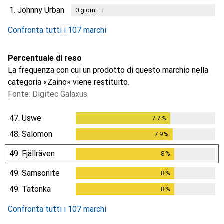
1.
Johnny Urban
i
0
giorni
Confronta tutti i 107 marchi
Percentuale di reso
La frequenza con cui un prodotto di questo marchio nella
categoria «Zaino» viene restituito.
Fonte: Digitec Galaxus
47.
Uswe
7.7
%
7.7
%
48.
Salomon
7.9
%
7.9
%
49.
Fjällräven
8
%
8
%
49.
Samsonite
8
%
8
%
49.
Tatonka
8
%
8
%
Confronta tutti i 107 marchi