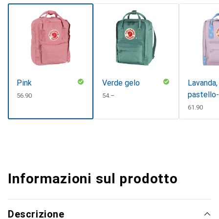
Pink
Verde gelo
Lavanda,
pastello
CHF
56.90
CHF
54.–
confetti
CHF
61.90
lavanda-
pastello
Informazioni sul prodotto
Descrizione