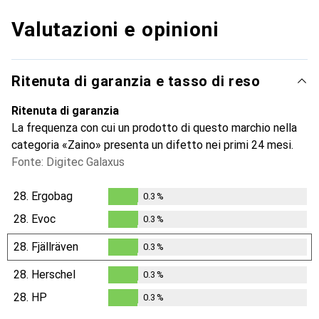
Valutazioni e opinioni
Ritenuta di garanzia e tasso di reso
Ritenuta di garanzia
La frequenza con cui un prodotto di questo marchio nella
categoria «Zaino» presenta un difetto nei primi 24 mesi.
Fonte: Digitec Galaxus
28.
Ergobag
0.3
%
0.3
%
28.
Evoc
0.3
%
0.3
%
28.
Fjällräven
0.3
%
0.3
%
28.
Herschel
0.3
%
0.3
%
28.
HP
0.3
%
0.3
%