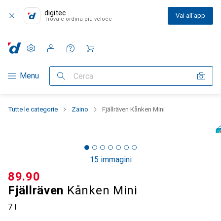
digitec
Vai all'app
Trova e ordina più veloce
Impostazioni
Conto cliente
Liste di confronto
Liste dei desideri
Carrello
Categoria Navigazione
Menu
Cerca
Tutte le categorie
Zaino
Fjällräven Kånken Mini
15 immagini
CHF
89.90
Fjällräven
Kånken Mini
7 l