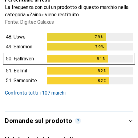
La frequenza con cui un prodotto di questo marchio nella
categoria «Zaino» viene restituito.
Fonte: Digitec Galaxus
48.
Uswe
7.8
%
7.8
%
49.
Salomon
7.9
%
7.9
%
50.
Fjällräven
8.1
%
8.1
%
51.
Belmil
8.2
%
8.2
%
51.
Samsonite
8.2
%
8.2
%
Confronta tutti i 107 marchi
Domande sul prodotto
7