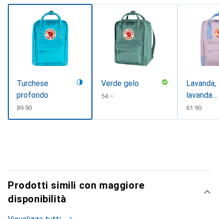
Turchese
Verde gelo
Lavanda,
profondo
lavanda
CHF
54.–
pastello-
CHF
89.90
CHF
61.90
confetti,
lavanda-
confetti
pastello
Prodotti simili con maggiore
disponibilità