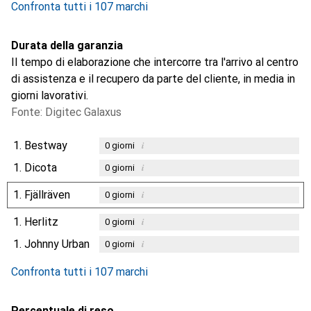
Confronta tutti i 107 marchi
Durata della garanzia
Il tempo di elaborazione che intercorre tra l'arrivo al centro
di assistenza e il recupero da parte del cliente, in media in
giorni lavorativi.
Fonte: Digitec Galaxus
1.
Bestway
i
0
giorni
1.
Dicota
i
0
giorni
1.
Fjällräven
i
0
giorni
1.
Herlitz
i
0
giorni
1.
Johnny Urban
i
0
giorni
Confronta tutti i 107 marchi
Percentuale di reso