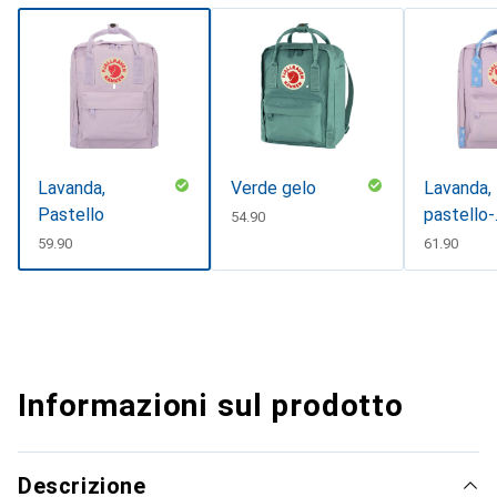
Lavanda,
Verde gelo
Lavanda,
Pastello
pastello-
CHF
54.90
confetti,
CHF
59.90
CHF
61.90
lavanda-
pastello
Informazioni sul prodotto
Descrizione