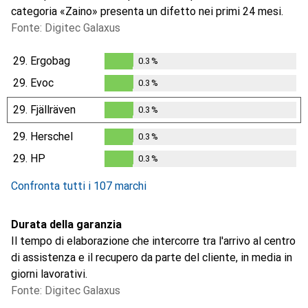
categoria «Zaino» presenta un difetto nei primi 24 mesi.
Fonte: Digitec Galaxus
29.
Ergobag
0.3
%
0.3
%
29.
Evoc
0.3
%
0.3
%
29.
Fjällräven
0.3
%
0.3
%
29.
Herschel
0.3
%
0.3
%
29.
HP
0.3
%
0.3
%
Confronta tutti i 107 marchi
Durata della garanzia
Il tempo di elaborazione che intercorre tra l'arrivo al centro
di assistenza e il recupero da parte del cliente, in media in
giorni lavorativi.
Fonte: Digitec Galaxus