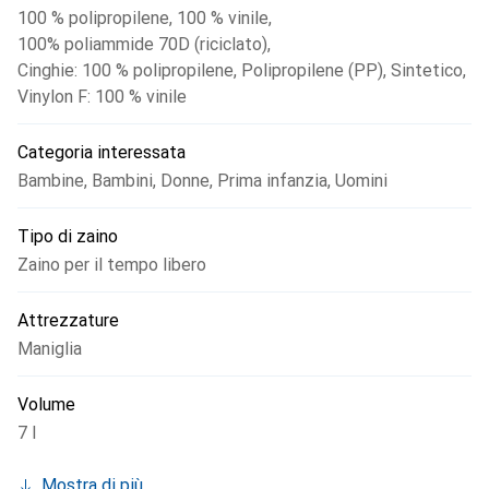
100 % polipropilene
,
100 % vinile
,
100% poliammide 70D (riciclato)
,
Cinghie: 100 % polipropilene
,
Polipropilene (PP)
,
Sintetico
,
Vinylon F: 100 % vinile
Categoria interessata
Bambine
,
Bambini
,
Donne
,
Prima infanzia
,
Uomini
Tipo di zaino
Zaino per il tempo libero
Attrezzature
Maniglia
Volume
7 l
Mostra di più