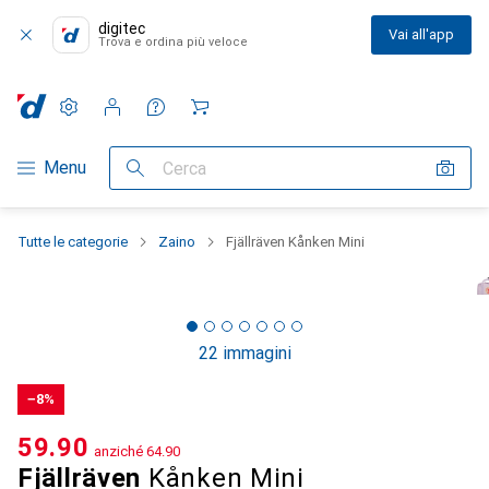
digitec
Vai all'app
Trova e ordina più veloce
Impostazioni
Conto cliente
Liste di confronto
Liste dei desideri
Carrello
Categoria Navigazione
Menu
Cerca
Tutte le categorie
Zaino
Fjällräven Kånken Mini
22 immagini
−8%
CHF
59.90
anziché
CHF
64.90
Fjällräven
Kånken Mini