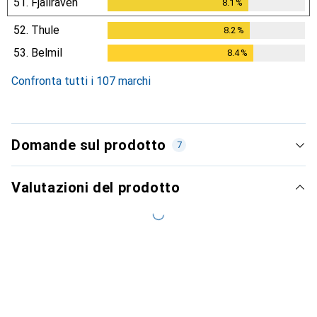
51.
Fjällräven
8.1
%
8.1
%
52.
Thule
8.2
%
8.2
%
53.
Belmil
8.4
%
8.4
%
Confronta tutti i 107 marchi
Domande sul prodotto
7
Valutazioni del prodotto