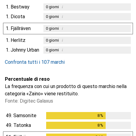
1.
Bestway
i
0
giorni
1.
Dicota
i
0
giorni
1.
Fjällräven
i
0
giorni
1.
Herlitz
i
0
giorni
1.
Johnny Urban
i
0
giorni
Confronta tutti i 107 marchi
Percentuale di reso
La frequenza con cui un prodotto di questo marchio nella
categoria «Zaino» viene restituito.
Fonte: Digitec Galaxus
49.
Samsonite
8
%
8
%
49.
Tatonka
8
%
8
%