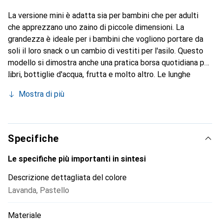
La versione mini è adatta sia per bambini che per adulti
che apprezzano uno zaino di piccole dimensioni. La
grandezza è ideale per i bambini che vogliono portare da
soli il loro snack o un cambio di vestiti per l'asilo. Questo
modello si dimostra anche una pratica borsa quotidiana per
libri, bottiglie d'acqua, frutta e molto altro. Le lunghe
cinghie sono regolabili, rendendo il modello adatto sia a
Mostra di più
schiene piccole che grandi. Una chiusura a scatto assicura
che le estremità delle cinghie non pendano in modo sciolto
nella posizione più stretta.
Specifiche
Le specifiche più importanti in sintesi
Descrizione dettagliata del colore
Lavanda
,
Pastello
Materiale