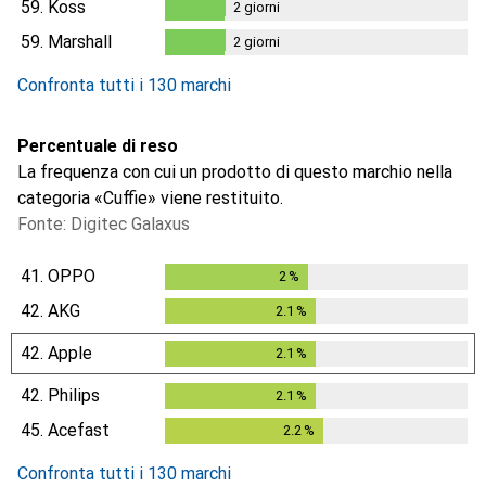
59.
Koss
2
giorni
2
giorni
59.
Marshall
2
giorni
2
giorni
Confronta tutti i 130 marchi
Percentuale di reso
La frequenza con cui un prodotto di questo marchio nella
categoria «Cuffie» viene restituito.
Fonte: Digitec Galaxus
41.
OPPO
2
%
2
%
42.
AKG
2.1
%
2.1
%
42.
Apple
2.1
%
2.1
%
42.
Philips
2.1
%
2.1
%
45.
Acefast
2.2
%
2.2
%
Confronta tutti i 130 marchi