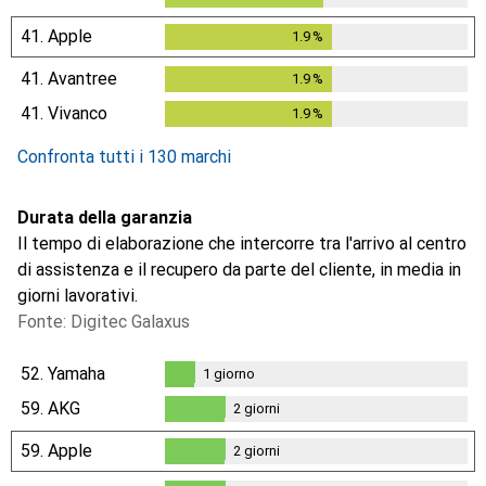
41.
Apple
1.9
%
1.9
%
41.
Avantree
1.9
%
1.9
%
41.
Vivanco
1.9
%
1.9
%
Confronta tutti i 130 marchi
Durata della garanzia
Il tempo di elaborazione che intercorre tra l'arrivo al centro
di assistenza e il recupero da parte del cliente, in media in
giorni lavorativi.
Fonte: Digitec Galaxus
52.
Yamaha
1
giorno
1
giorno
59.
AKG
2
giorni
2
giorni
59.
Apple
2
giorni
2
giorni