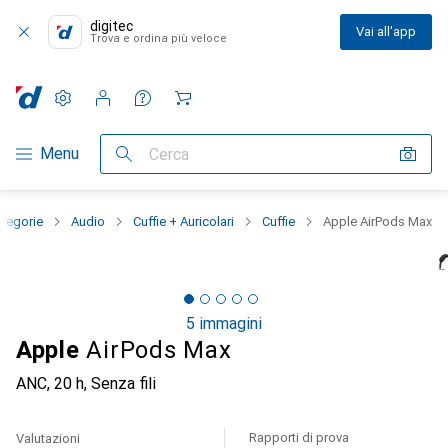
digitec
Vai all'app
Trova e ordina più veloce
Impostazioni
Conto cliente
Liste di confronto
Liste dei desideri
Carrello
Categoria Navigazione
Menu
Cerca
ategorie
Audio
Cuffie + Auricolari
Cuffie
Apple AirPods Max
5 immagini
Apple
AirPods Max
ANC, 20 h, Senza fili
Rapporti di prova
Valutazioni