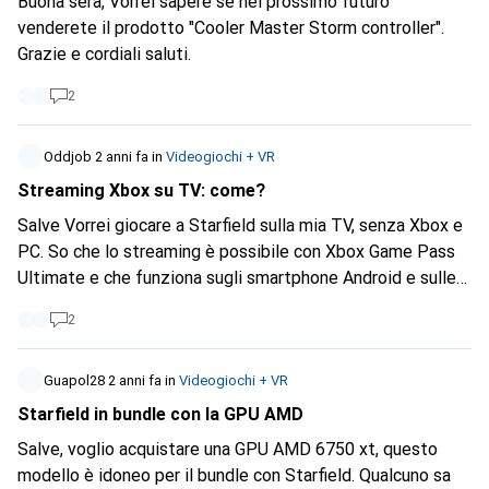
Buona sera, Vorrei sapere se nel prossimo futuro
venderete il prodotto "Cooler Master Storm controller".
Grazie e cordiali saluti.
2
Oddjob
2 anni fa
in
Videogiochi + VR
Streaming Xbox su TV: come?
Salve Vorrei giocare a Starfield sulla mia TV, senza Xbox e
PC. So che lo streaming è possibile con Xbox Game Pass
Ultimate e che funziona sugli smartphone Android e sulle
TV Samsung più recenti - purtroppo non per la mia normale
2
TV Android Philips, l'app non è disponibile. A quanto pare
funziona con una Nvidia Shield, ma sembra che abbia 4
anni. Esiste qualcosa di più recente/migliore? Grazie
Guapol28
2 anni fa
in
Videogiochi + VR
Starfield in bundle con la GPU AMD
Salve, voglio acquistare una GPU AMD 6750 xt, questo
modello è idoneo per il bundle con Starfield. Qualcuno sa