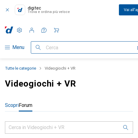
digitec
Vai all'
Trova e ordina più veloce
Impostazioni
Conto cliente
Liste di confronto
Liste dei desideri
Carrello
Categoria Navigazione
Menu
Cerca
Tutte le categorie
Videogiochi + VR
Videogiochi + VR
Scopri
Forum