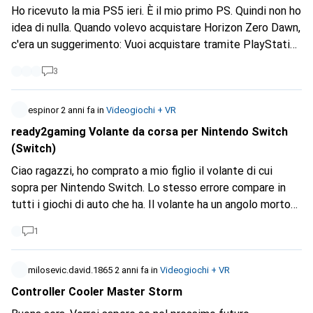
Ho ricevuto la mia PS5 ieri. È il mio primo PS. Quindi non ho
idea di nulla. Quando volevo acquistare Horizon Zero Dawn,
c'era un suggerimento: Vuoi acquistare tramite PlayStation
Now? Ho pensato: perché no, c'è un'ampia scelta di giochi.
3
Ma ho notato solo oggi che i giochi sono disponibili nella
libreria solo per un periodo di tempo limitato. È possibile
annullare l'abbonamento annuale se ho capito bene?
espinor
2 anni fa
in
Videogiochi + VR
Avrebbe senso, visto che nel prossimo futuro giocherò a
ready2gaming Volante da corsa per Nintendo Switch
Horizon Zero Dawn, Miles Morales, Apex Legends (so che
(Switch)
è necessario Playstation Plus), Horizon Forbidden West e
Ciao ragazzi, ho comprato a mio figlio il volante di cui
Assasins Creed Valhalla?
sopra per Nintendo Switch. Lo stesso errore compare in
tutti i giochi di auto che ha. Il volante ha un angolo morto
di circa 10-15 gradi a destra e a sinistra. È possibile
1
regolare questo "gioco di sterzo"?
milosevic.david.1865
2 anni fa
in
Videogiochi + VR
Controller Cooler Master Storm