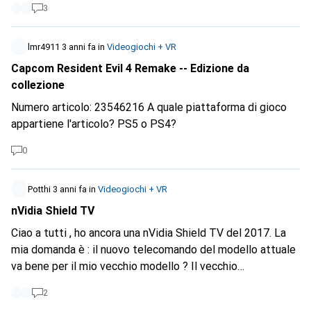
3
riparazione? Grazie in anticipo.
lmr4911
3 anni fa
in
Videogiochi + VR
Capcom Resident Evil 4 Remake -- Edizione da
collezione
Numero articolo: 23546216 A quale piattaforma di gioco
appartiene l'articolo? PS5 o PS4?
0
Potthi
3 anni fa
in
Videogiochi + VR
nVidia Shield TV
Ciao a tutti , ho ancora una nVidia Shield TV del 2017. La
mia domanda è : il nuovo telecomando del modello attuale
va bene per il mio vecchio modello ? Il vecchio
telecomando è già ben utilizzato e quello nuovo sarebbe
2
anche meglio. O devo comprare subito tutto nuovo? Grazie