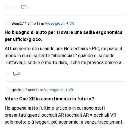
40-50 Fr.- ) Saluti Justin
5
Benji27
1 anno fa
in
Videogiochi + VR
Ho bisogno di aiuto per trovare una sedia ergonomica
per ufficio/gioco.
Attualmente sto usando una Noblechairs EPIC, mi piace il
modo in cui ci si sente "abbracciati" quando ci si siede.
Tuttavia, il sedile è molto duro, il che mi provoca dolore ai
glutei e alla parte bassa della schiena, e anche il cuscino
2
lombare è piuttosto deludente perché non fa nulla.
L'assortimento è enorme, voglio qualcosa che si adatti alla
mia configurazione di gioco, preferibilmente tutto nero.
gdelrue
2 anni fa
in
Videogiochi + VR
Sono disposto a pagare fino a circa 400fr, quali sarebbero
Viture One XR in assortimento in futuro?
le opzioni migliori? Se questo può essere rilevante, la mia
Ho appena letto l'ultimo articolo in cui sono stati
scrivania è alta 72 cm. Sono alto circa 190 cm. Grazie in
presentati questi occhiali AR (occhiali AR = occhiali VR
anticipo :)
solo molto più leggeri, più economici e senza tracciamento
della posizione della testa, quasi puri occhiali video).