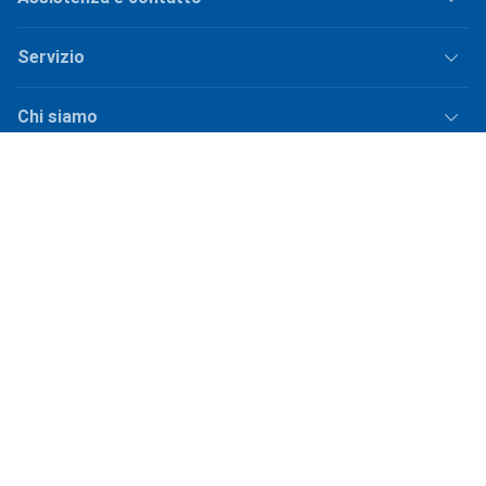
Servizio
Chi siamo
Punti vendita
Social Media
Offerte di lavoro
Spedizione
Più
costi di spedizione
per ordini sotto
50.–
Shop Version
master-20260807-2039-31207921115-1
I nostri negozi online
galaxus.ch
galaxus.de
galaxus.at
galaxus.fr
galaxus.it
galaxus.nl