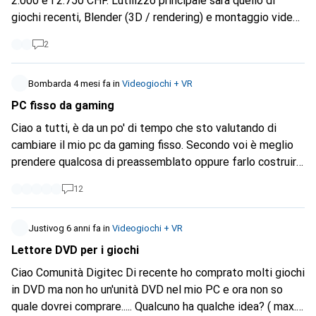
2.000 e i 2.750 CHF. L'utilizzo principale sarà quello di
giochi recenti, Blender (3D / rendering) e montaggio video
con After Effects. Sto cercando la migliore configurazione
2
possibile per questi usi.
Bombarda
4 mesi fa
in
Videogiochi + VR
PC fisso da gaming
Ciao a tutti, è da un po' di tempo che sto valutando di
cambiare il mio pc da gaming fisso. Secondo voi è meglio
prendere qualcosa di preassemblato oppure farlo costruire
partendo da zero, magari da qualche specialista? A livello
12
di costi cosa conviene fare? Anche il costo elevato delle
RAM mi sta facendo aspettare per cambiarlo. Vi ringrazio
per i consigli.
Justivog
6 anni fa
in
Videogiochi + VR
Lettore DVD per i giochi
Ciao Comunità Digitec Di recente ho comprato molti giochi
in DVD ma non ho un'unità DVD nel mio PC e ora non so
quale dovrei comprare..... Qualcuno ha qualche idea? ( max.