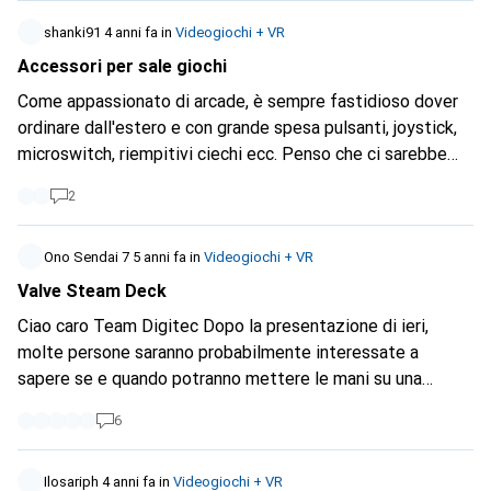
per la tua risposta
shanki91
4 anni fa
in
Videogiochi + VR
Accessori per sale giochi
Come appassionato di arcade, è sempre fastidioso dover
ordinare dall'estero e con grande spesa pulsanti, joystick,
microswitch, riempitivi ciechi ecc. Penso che ci sarebbe
sicuramente un mercato, potresti vendere il tutto con
2
l'etichetta "arcade stick fai da te" e offrire anche alcuni
gusci prefabbricati. Penso che varrebbe la pena di
prendere in considerazione l'aggiunta di questo prodotto
Ono Sendai 7
5 anni fa
in
Videogiochi + VR
alla gamma.
Valve Steam Deck
Ciao caro Team Digitec Dopo la presentazione di ieri,
molte persone saranno probabilmente interessate a
sapere se e quando potranno mettere le mani su una
console portatile Steam Deck. Probabilmente è chiaro a
6
tutti che non puoi ancora fornire informazioni in merito, ma
potresti pubblicare qui informazioni sulla possibile
disponibilità? Sarebbe davvero interessante saperlo e
Ilosariph
4 anni fa
in
Videogiochi + VR