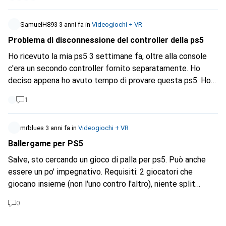
SamuelH893
3 anni fa
in
Videogiochi + VR
Problema di disconnessione del controller della ps5
Ho ricevuto la mia ps5 3 settimane fa, oltre alla console
c'era un secondo controller fornito separatamente. Ho
deciso appena ho avuto tempo di provare questa ps5. Ho
scoperto che appena accendo la ps5 il controller si
1
disconnette dopo circa 10 secondi, devo riaccendere la
console e funziona di nuovo entro 10 secondi. Il problema
si presenta sia con il controller fornito con la console che
mrblues
3 anni fa
in
Videogiochi + VR
con quello fornito separatamente. Vorrei sottolineare che i
Ballergame per PS5
controller sono completamente carichi.
Salve, sto cercando un gioco di palla per ps5. Può anche
essere un po' impegnativo. Requisiti: 2 giocatori che
giocano insieme (non l'uno contro l'altro), niente split
screen e vogliamo sederci vicini sul divano. Quindi
0
completamente retrò. Hai qualche suggerimento? Grazie!