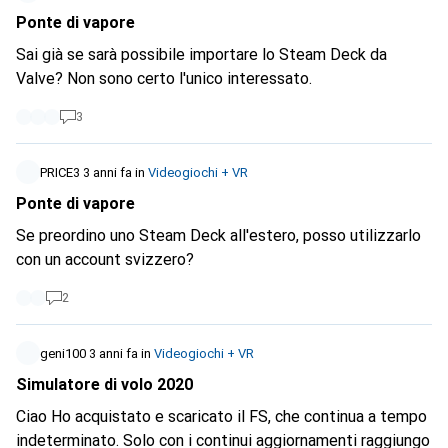
credo che 2-3 acquirenti dovrebbero essere trovati anche
Ponte di vapore
qui in Svizzera! ^^
https://www.heise.de/news...
Sai già se sarà possibile importare lo Steam Deck da
Valve? Non sono certo l'unico interessato.
3
PRICE3
3 anni fa
in
Videogiochi + VR
Ponte di vapore
Se preordino uno Steam Deck all'estero, posso utilizzarlo
con un account svizzero?
2
geni100
3 anni fa
in
Videogiochi + VR
Simulatore di volo 2020
Ciao Ho acquistato e scaricato il FS, che continua a tempo
indeterminato. Solo con i continui aggiornamenti raggiungo