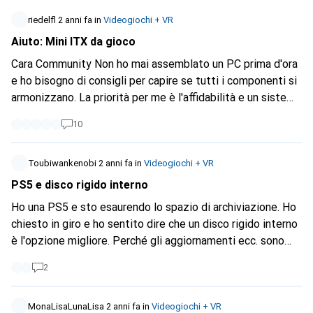
riedelfl
2 anni fa
in
Videogiochi + VR
Aiuto: Mini ITX da gioco
Cara Community Non ho mai assemblato un PC prima d'ora
e ho bisogno di consigli per capire se tutti i componenti si
armonizzano. La priorità per me è l'affidabilità e un sistema
silenzioso per giochi di basso livello (Lol, WoW, forse AoE).
10
Voglio spendere più soldi per il design (monitor, mouse,
tastiera ecc.) che per la grafica di alto livello. Ecco i
componenti: Case:
Toubiwankenobi
2 anni fa
in
Videogiochi + VR
https://www.digitec.ch/de/s1/product/dan-cases-a4-sfx-
PS5 e disco rigido interno
v41-mini-itx-pc-gehaeuse-11156140
Scheda madre:
Ho una PS5 e sto esaurendo lo spazio di archiviazione. Ho
https://www.digitec.ch/de/s1/product/gigabyte-b550i-
chiesto in giro e ho sentito dire che un disco rigido interno
aorus-pro-ax-am4-amd-b550-mini-itx-mainboard-
è l'opzione migliore. Perché gli aggiornamenti ecc. sono
13428430
CPU:
molto più veloci. Ho visto un Kingston NV2 con 2Terra su
https://www.digitec.ch/de/s1/product/amd-ryzen-7-
2
Digitec. Posso integrarlo nel PS? La memoria è
5700x-am4-340-ghz-8-core-prozessor-20147161
Cooler
normalmente sufficiente? Devo aprire il PS o collegarlo
della CPU:
dall'esterno?
MonaLisaLunaLisa
2 anni fa
in
Videogiochi + VR