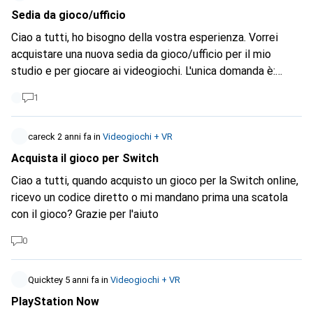
https://www.digitec.ch/de/s1/product/alpenfoehn-black-
Sedia da gioco/ufficio
ridge-47-mm-cpu-kuehler-11177580
GPU:
https://www.digitec.ch/de/s1/product/msi-geforce-rtx-
Ciao a tutti, ho bisogno della vostra esperienza. Vorrei
4060-ventus-2x-8g-oc-8-gb-grafikkarte-36707120
RAM:
acquistare una nuova sedia da gioco/ufficio per il mio
https://www.digitec.ch/de/s1/product/gskill-trident-z5-
studio e per giocare ai videogiochi. L'unica domanda è:
rgb-2-x-16gb-6400-mhz-ddr5-ram-dimm-ram-18761189
quale? Quella di Razer ha attirato la mia attenzione:
1
SSD:
https://www.digitec.ch/de/s1/product/samsung-
https://www.digitec.ch/de/s1/product/razer-enki-gaming-
980-pro-mit-heatsink-1000-gb-m2-2280-ssd-16632679
stuhl-17276967
Tuttavia, mi chiedo se sia davvero
PSU:
https://www.digitec.ch/de/s1/product/cooler-
comoda per stare seduti per 9-12 ore. Grazie mille per i
careck
2 anni fa
in
Videogiochi + VR
master-v850-sfx-gold-850-w-pc-netzteil-16740217
tuoi consigli. :)
Acquista il gioco per Switch
Monitor :
https://www.digitec.ch/de/s1/product/gigabyte-
Ciao a tutti, quando acquisto un gioco per la Switch online,
m32qc-2560-x-1440-pixel-3150-monitor-18476541?
ricevo un codice diretto o mi mandano prima una scatola
shid=1261334
Tutti i componenti trovano posto nella
con il gioco? Grazie per l'aiuto
scheda madre e nel case? Alcuni componenti sono troppo
"buoni" o troppo scadenti? Ho dimenticato qualche
0
componente? Sono grato per qualsiasi aiuto. Grazie mille,
Florian
Quicktey
5 anni fa
in
Videogiochi + VR
PlayStation Now