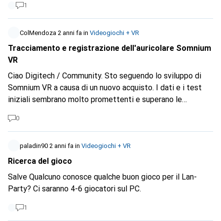
1
Purtroppo, non c'è una sola azienda di vendita per
corrispondenza in Svizzera o nell'UE che assorba questi
occhiali. C'è qualche possibilità che digitec possa un giorno
ColMendoza
2 anni fa
in
Videogiochi + VR
includere questi occhiali nel suo assortimento? I "Lenovo
Tracciamento e registrazione dell'auricolare Somnium
Legion Glasses" dello stesso articolo sono già disponibili
VR
qui, ma questi occhiali video hanno meno funzioni dei "One
Ciao Digitech / Community. Sto seguendo lo sviluppo di
XR", almeno secondo me. Vorrei risparmiarmi i problemi di
Somnium VR a causa di un nuovo acquisto. I dati e i test
dogana se potessi acquistare il prodotto direttamente dal
iniziali sembrano molto promettenti e superano le
produttore.
aspettative di un Pimax Crystal, che dovrebbe essere della
0
stessa categoria. Potete chiarire i prodotti di Somnium
per includerli nel vostro portafoglio quando verranno
rilasciati nelle prossime settimane?
paladin90
2 anni fa
in
Videogiochi + VR
Ricerca del gioco
Salve Qualcuno conosce qualche buon gioco per il Lan-
Party? Ci saranno 4-6 giocatori sul PC.
1