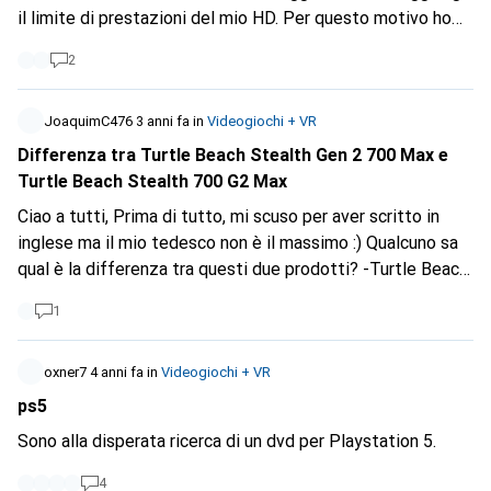
il limite di prestazioni del mio HD. Per questo motivo ho
acquistato un'unità esterna veloce. La mia domanda. Come
2
posso spostare il FS sull'unità esterna senza cancellarlo su
c: e reinstallarlo? È possibile installarlo su un disco
esterno? La funzione nelle impostazioni di Windows
JoaquimC476
3 anni fa
in
Videogiochi + VR
(spostamento delle app) non può farlo. Viene sempre
Differenza tra Turtle Beach Stealth Gen 2 700 Max e
visualizzato un messaggio di errore. Grazie per il
Turtle Beach Stealth 700 G2 Max
suggerimento.
Ciao a tutti, Prima di tutto, mi scuso per aver scritto in
inglese ma il mio tedesco non è il massimo :) Qualcuno sa
qual è la differenza tra questi due prodotti? -Turtle Beach
Stealth Gen 2 700 Max --- quotato a 162 chf -Turtle Beach
1
Stealth 700 G2 Max ---- quotato a 201 chf Penso che
siano lo stesso prodotto. Vorrei sapere se c'è qualche
oxner7
4 anni fa
in
Videogiochi + VR
differenza tra i due. Grazie a tutti.
ps5
Sono alla disperata ricerca di un dvd per Playstation 5.
4