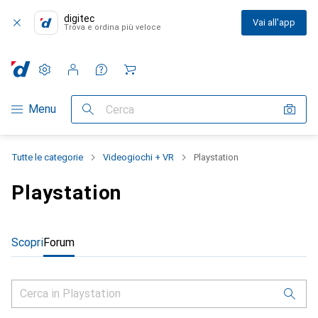
digitec
Vai all'app
Trova e ordina più veloce
Impostazioni
Conto cliente
Liste di confronto
Liste dei desideri
Carrello
Categoria Navigazione
Menu
Cerca
Tutte le categorie
Videogiochi + VR
Playstation
Playstation
Scopri
Forum