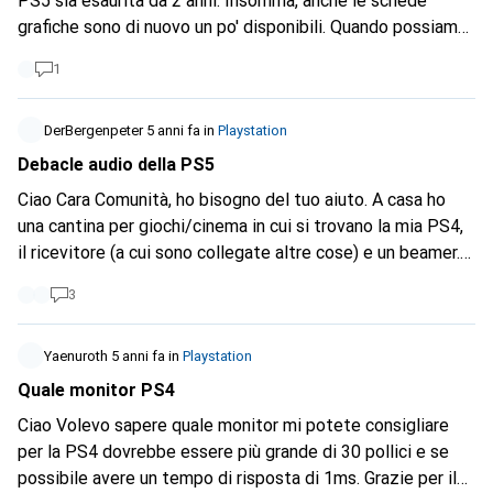
PS5 sia esaurita da 2 anni. Insomma, anche le schede
grafiche sono di nuovo un po' disponibili. Quando possiamo
aspettarci che il messaggio di tutto esaurito scompaia?
1
DerBergenpeter
5 anni fa
in
Playstation
Debacle audio della PS5
Ciao Cara Comunità, ho bisogno del tuo aiuto. A casa ho
una cantina per giochi/cinema in cui si trovano la mia PS4,
il ricevitore (a cui sono collegate altre cose) e un beamer.
Ho collegato la mia PS4 con HDMI direttamente al beamer
3
per ridurre la latenza, perché è molto evidente tramite il
ricevitore AV (forse conosci il problema). Ho poi collegato
la PS4 al ricevitore con un cavo audio digitale (Toslink
Yaenuroth
5 anni fa
in
Playstation
ottico). Una combinazione perfetta, finora tutto bene. Ma
Quale monitor PS4
ora voglio acquistare la nuova PS5 e con mia grande
Ciao Volevo sapere quale monitor mi potete consigliare
sorpresa non ha più un'uscita audio ottica toslink. Non
per la PS4 dovrebbe essere più grande di 30 pollici e se
voglio far passare il PS5 attraverso il ricevitore, ma non so
possibile avere un tempo di risposta di 1ms. Grazie per il
esattamente come risolvere il problema dell'audio. Ma ho