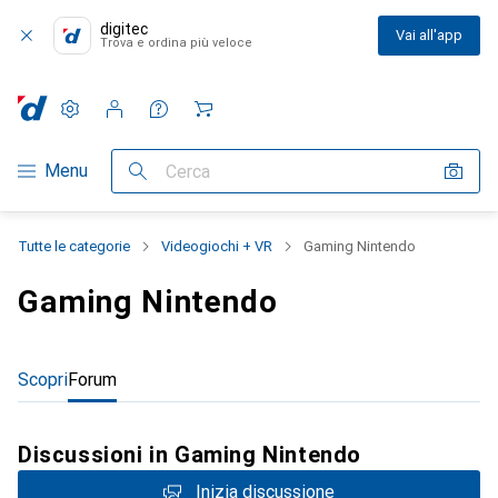
digitec
Vai all'app
Trova e ordina più veloce
Impostazioni
Conto cliente
Liste di confronto
Liste dei desideri
Carrello
Categoria Navigazione
Menu
Cerca
Tutte le categorie
Videogiochi + VR
Gaming Nintendo
Gaming Nintendo
Scopri
Forum
Discussioni in Gaming Nintendo
Inizia discussione