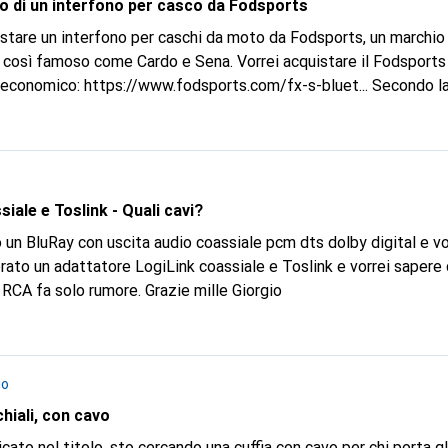
i? Qualche utente esperto può condividere con me qualche cono
to di un interfono per casco da Fodsports
istare un interfono per caschi da moto da Fodsports, un marchi
 così famoso come Cardo e Sena. Vorrei acquistare il Fodsports
e economico:
https://www.fodsports.com/fx-s-bluet...
Secondo la 
può supportare la comunicazione tra due motociclisti. Il suo ch
th 5.4, praticamente l'ultima tecnologia Bluetooth sul mercato. È dotato
rumore CVC ed ENC, in grado di migliorare la chiarezza dell'audio
musica e il comando vocale quando si collega al telefono. Il prez
orts FX-S è di soli 49,99 dollari USA, davvero conveniente. Qua
iale e Toslink - Quali cavi?
 Qual è la tua esperienza d'uso?
ato un adattatore LogiLink coassiale e Toslink e vorrei sapere 
dovrei comprare. Il normale RCA fa solo rumore. Grazie mille Giorgio
io
chiali, con cavo
ato nel titolo, sto cercando una cuffia con cavo per chi porta gl