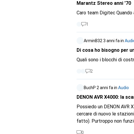
Marantz Stereo anni '70
Caro team Digitec Quando 
1
ArminB32
3 anni fa
in
Audi
Di cosa ho bisogno per u
2
BuchP
2 anni fa
in
Audio
DENON AVR X4000: la scans
Possiedo un DENON AVR X40
cercare di nuovo le stazioni
fatto). Purtroppo non funz
Tramite denonradio.com fini
0