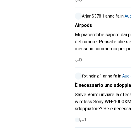
0
ArjanS378
1 anno fa
in
Aud
Airpods
Mi piacerebbe sapere dai p
del rumore. Pensate che si
messo in commercio per pote
0
fotiheinz
1 anno fa
in
Audi
È necessario uno sdoppia
Salve Vorrei inviare la st
wireless Sony WH-1000XM4 
sdoppiatore? Se è necessari
1