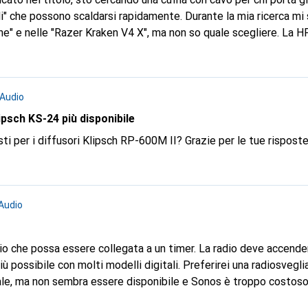
ili" che possono scaldarsi rapidamente. Durante la mia ricerca m
ne" e nelle "Razer Kraken V4 X", ma non so quale scegliere. La H
zionata più volte, ma non dovrebbe essere adatta per lunghi per
be avere un buon suono, il microfono non è necessario, quindi p
ste). Ho trovato solo ricerche wireless qui, quindi inizierò una 
Audio
 grande/piccolo 6,5 cm, credo che anche questo sia importante p
ipsch KS-24 più disponibile
ti per i diffusori Klipsch RP-600M II? Grazie per le tue risposte
Audio
io che possa essere collegata a un timer. La radio deve accende
iù possibile con molti modelli digitali. Preferirei una radiosvegli
e, ma non sembra essere disponibile e Sonos è troppo costoso