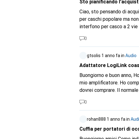
dell'audio saranno miglior
Sto pianificando l'acquis
Ciao, sto pensando di acqu
per caschi popolare ma non
interfono per casco a 2 vi
questo interfono per casco 
0
utilizza la tecnologia Bluetoo
tecnologia di riduzione del 
gtsolis
1 anno fa
in
Audio
supportare l'ascolto della 
confezione singola di Fodsp
Adattatore LogiLink coass
utilizzato questi prodotti?
Buongiorno e buon anno, Ho un BluRay con uscita audio coassiale pcm dts dolby digital e voglio collegarlo al
mio amplificatore. Ho compr
0
rohan888
1 anno fa
in
Aud
Cuffia per portatori di oc
Buongiorno amici Come indic