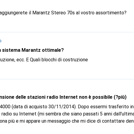
aggiungerete il Marantz Stereo 70s al vostro assortimento?
o
n sistema Marantz ottimale?
Quali sono i blocchi di costruzione, ecc. E Quali blocchi di costruzione
ione delle stazioni radio Internet non è possibile (?più)
00 (data di acquisto 30/11/2014). Dopo essermi trasferito in 
 radio su Internet (mi sembra che siano passati 5 anni dall'ultima
iona più e mi appare un messaggio che mi dice di contattare de
sco su vergleich.org o sul sito di un negozio di HiFi (seeholzerhi