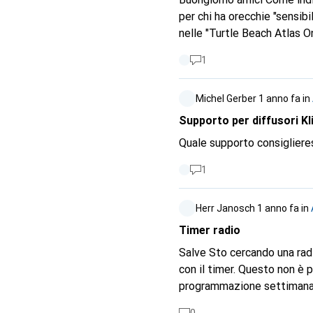
per chi ha orecchie "sensib
nelle "Turtle Beach Atlas O
raffreddamento è stata men
1
causa del suo peso. Dovreb
uno senza microfono (se esi
Michel Gerber
1 anno fa
in
Aggiunta: il mio orecchio è
delle cuffie.
Supporto per diffusori Kl
Quale supporto consiglieres
1
Herr Janosch
1 anno fa
in
Timer radio
Salve Sto cercando una rad
con il timer. Questo non è p
programmazione settimanal
mille.