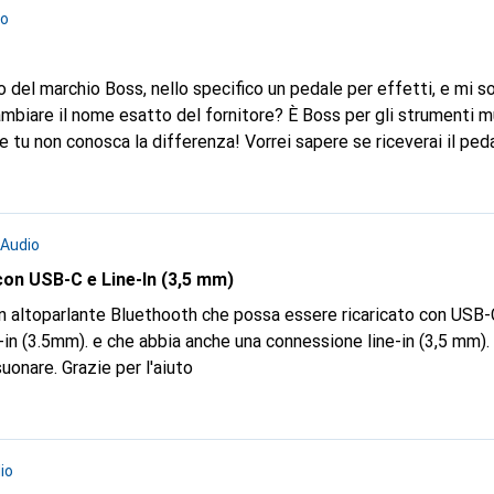
io
 del marchio Boss, nello specifico un pedale per effetti, e mi 
mbiare il nome esatto del fornitore? È Boss per gli strumenti m
ifferenza! Vorrei sapere se riceverai il pedale OD-200 da
 hai altri prodotti della stessa famiglia, come il pedale (HUGO)
Boss DD-200...? Grazie mille per la risposta e la correzione.
Audio
con USB-C e Line-In (3,5 mm)
.5mm). e che abbia anche una connessione line-in (3,5 mm). Mi servirebbe per
la mia chitarra (line-in) per suonare. Grazie per l'aiuto
io