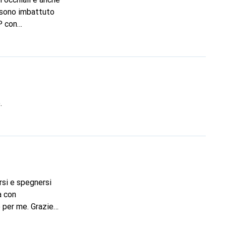
i sono imbattuto
P con
iodi di utilizzo a
uò anche essere
nuova discussione.
er le dimensioni
.
rsi e spegnersi
a con
 per me. Grazie