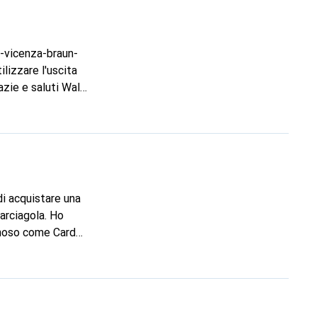
-vicenza-braun-
ilizzare l'uscita
azie e saluti Walt
i acquistare una
arciagola. Ho
amoso come Cardo
:
e la guida
otto indica che il
à e la chiarezza