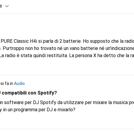
e
o PURE Classic H4i si parla di 2 batterie. Ho supposto che la rad
. Purtroppo non ho trovato né un vano batterie né un'indicazione
a radio è stata quindi restituita. La persona X ha detto che la 
elettrica. La persona Y mi ha detto che le 2 batterie non sono inc
ifiche sono errate o non ho capito qualcosa? Per me, l'indicazion
si fa
in
Audio
 compatibili con Spotify?
n software per DJ Spotify da utilizzare per mixare la musica pr
y in un programma per DJ e mixarlo?