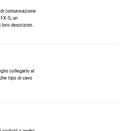
scenza?
o di comunicazione
 FX-S, un
loro descrizione,
ip Bluetooth
 di
. Inoltre, può
zo di una
lcuno ha già
che tipo di cavo
i occhiali e anche