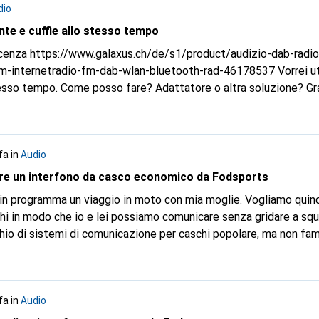
dio
nte e cuffie allo stesso tempo
ncenza
https://www.galaxus.ch/de/s1/product/audizio-dab-radio
-fm-internetradio-fm-dab-wlan-bluetooth-rad-46178537
Vorrei ut
stesso tempo. Come posso fare? Adattatore o altra soluzione? Gr
fa
in
Audio
are un interfono da casco economico da Fodsports
 in programma un viaggio in moto con mia moglie. Vogliamo quind
chi in modo che io e lei possiamo comunicare senza gridare a squ
hio di sistemi di comunicazione per caschi popolare, ma non f
 Fodsports FX-S, un interfono per 2 piloti dal prezzo contenuto
fx-s-bluet...
Qualcuno che utilizza un interfono da casco durant
 questo tipo di prodotto? Ho anche notato che la pagina del prod
fa
in
Audio
tecnologia di riduzione del rumore CVC ed ENC. Quindi la qualit