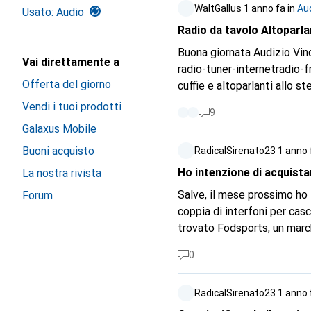
WaltGallus
1 anno fa
in
Au
Usato: Audio
Radio da tavolo Altoparla
Buona giornata Audizio Vi
Vai direttamente a
radio-tuner-internetradio
Offerta del giorno
cuffie e altoparlanti allo 
G.
Vendi i tuoi prodotti
9
Galaxus Mobile
Buoni acquisto
RadicalSirenato23
1 anno 
Ho intenzione di acquist
La nostra rivista
Salve, il mese prossimo ho
Forum
coppia di interfoni per cas
trovato Fodsports, un marc
e Sena. Sono interessato al
0
https://www.fodsports.com/
conosce la qualità audio di
RadicalSirenato23
1 anno 
Fodsports FX-S è dotato di 