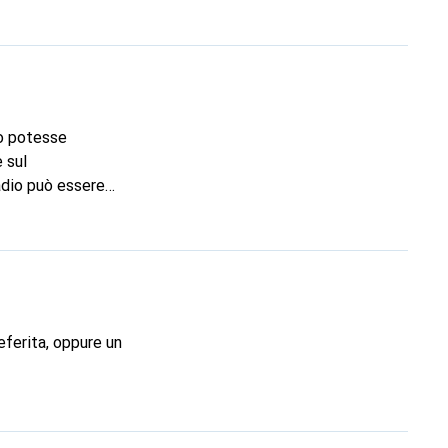
io potesse
 sul
radio può essere
luse nella
e delle 2 batterie
eferita, oppure un