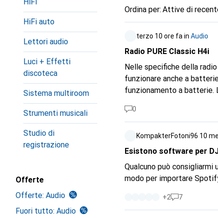
HiFi
Ordina per
:
Attive di recent
HiFi auto
terzo
10 ore fa
in
Audio
Lettori audio
Radio PURE Classic H4i
Luci + Effetti
Nelle specifiche della radi
discoteca
funzionare anche a batterie
funzionamento a batterie. L
Sistema multiroom
alimentata solo dalla rete 
0
Strumenti musicali
fornitura. Domanda: le spec
dovrebbe essere rimossa.
Studio di
KompakterFotoni96
10 me
registrazione
Esistono software per DJ
Qualcuno può consigliarmi u
modo per importare Spotif
Offerte
Offerte: Audio
+
2
7
Fuori tutto: Audio