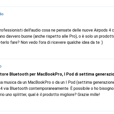
io
rofessionisti dell'audio cosa ne pensate delle nuove Airpods 4 
ano davvero buone (anche rispetto alle Pro), o è solo un prodot
rlo fare? Non vedo l'ora di ricevere qualche idea da te :)
o
tore Bluetooth per MacBookPro, I Pod di settima generazi
essa musica da un MacBookPro o da un I Pod (settima generazione
via Bluetooth contemporaneamente. È possibile o ho bisogno 
o uno splitter, qual è il prodotto migliore? Grazie mille!