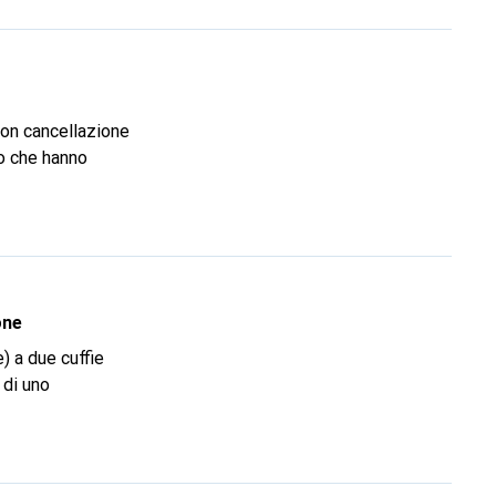
con cancellazione
to che hanno
one
) a due cuffie
di uno