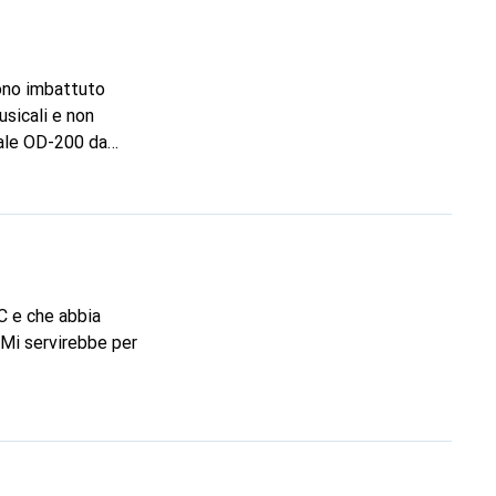
sono imbattuto
usicali e non
 Boss SY200, il