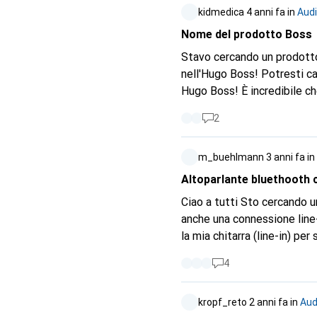
kidmedica
4 anni fa
in
Aud
Nome del prodotto Boss
Stavo cercando un prodotto
nell'Hugo Boss! Potresti ca
Hugo Boss! È incredibile che tu non conosca la d
BOSS, dato che ho visto che
2
pedale (Hugo) Boss MD-200 e il pedale (Hugo) 
Con i migliori saluti
m_buehlmann
3 anni fa
in
Altoparlante bluethooth 
Ciao a tutti Sto cercando un altoparlante Bluethooth che possa essere ricaricato con USB-C e che abbia
anche una connessione line-in (3
4
kropf_reto
2 anni fa
in
Aud