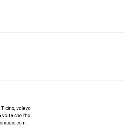
Ticino, volevo
 volta che l'ho
nonradio.com.
fi.ch). Cosa devo