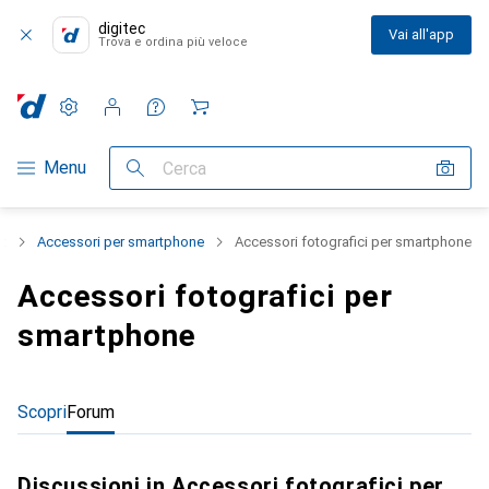
digitec
Vai all'app
Trova e ordina più veloce
Impostazioni
Conto cliente
Liste di confronto
Liste dei desideri
Carrello
Categoria Navigazione
Menu
Cerca
t
Accessori per smartphone
Accessori fotografici per smartphone
Accessori fotografici per
smartphone
Scopri
Forum
Discussioni in Accessori fotografici per smartphone