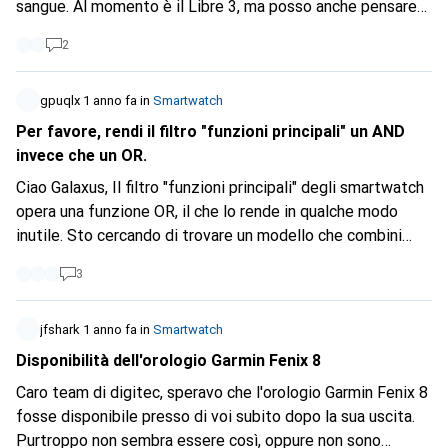
sangue. Al momento è il Libre 3, ma posso anche pensare
di passare al Dexcom. Esiste un orologio che possa
2
comunicare direttamente via BLE o tramite la propria app
senza dover sempre avere lo smartphone in tasca?
Qualcuno ha qualche esperienza?
gpuqlx
1 anno fa
in
Smartwatch
Per favore, rendi il filtro "funzioni principali" un AND
invece che un OR.
Ciao Galaxus, Il filtro "funzioni principali" degli smartwatch
opera una funzione OR, il che lo rende in qualche modo
inutile. Sto cercando di trovare un modello che combini
diverse funzioni, il filtro OR continua ad aggiungere nuovi
3
orologi all'elenco ogni volta che seleziono una nuova
funzione. Sarebbe possibile trasformarlo in un filtro AND?
Cordiali saluti,
jfshark
1 anno fa
in
Smartwatch
Disponibilità dell'orologio Garmin Fenix 8
Caro team di digitec, speravo che l'orologio Garmin Fenix 8
fosse disponibile presso di voi subito dopo la sua uscita.
Purtroppo non sembra essere così, oppure non sono