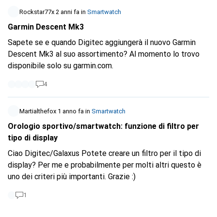
correttamente. Ho contattato direttamente TCL,
personale scortese e mi hanno risposto che ci vorrà un po'
Rockstar77x
2 anni fa
in
Smartwatch
di tempo per risolvere il problema in quanto devono fare
Garmin Descent Mk3
delle verifiche di incompatibilità del divice con l'app. TCL
Sapete se e quando Digitec aggiungerà il nuovo Garmin
connect (anche se inzialmente funzionava tutto)
Descent Mk3 al suo assortimento? Al momento lo trovo
QUALCUN'ALTRO HA PROBLEMI CON IPHONE?????
disponibile solo su garmin.com.
4
Martialthefox
1 anno fa
in
Smartwatch
Orologio sportivo/smartwatch: funzione di filtro per
tipo di display
Ciao Digitec/Galaxus Potete creare un filtro per il tipo di
display? Per me e probabilmente per molti altri questo è
uno dei criteri più importanti. Grazie :)
1