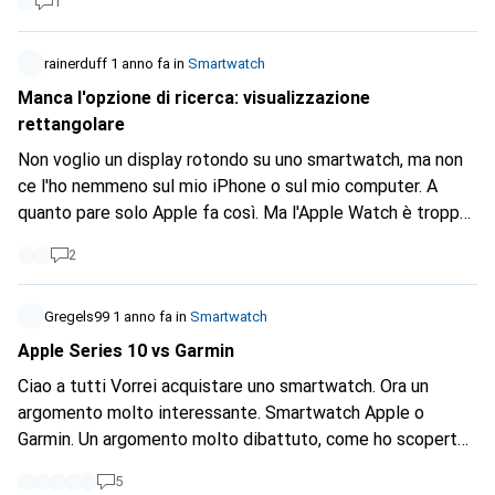
1
funzione del genere in nessuno smartwatch, tranne forse
tramite un'app sull'Apple Watch (ma questo è fuori
questione, dato che non ci sono altri dispositivi Apple).
rainerduff
1 anno fa
in
Smartwatch
Qualcuno sa indicarmi uno smartwatch che abbia una vera e
Manca l'opzione di ricerca: visualizzazione
propria sveglia per le fasi del sonno? Secondo le mie
rettangolare
ricerche, sembra che si occupino solo di tracciare il sonno...
Non voglio un display rotondo su uno smartwatch, ma non
Grazie in anticipo per qualsiasi articolo costruttivo.
ce l'ho nemmeno sul mio iPhone o sul mio computer. A
quanto pare solo Apple fa così. Ma l'Apple Watch è troppo
costoso per me, non ho bisogno della maggior parte delle
2
funzioni e solo l'Ultra ha diversi giorni di durata della
batteria - e questo è decisamente troppo costoso per il
fatto che uso ancora meno funzioni degli altri Apple
Gregels99
1 anno fa
in
Smartwatch
Watch... Preferibilmente non di provenienza cinese...
Apple Series 10 vs Garmin
Ciao a tutti Vorrei acquistare uno smartwatch. Ora un
argomento molto interessante. Smartwatch Apple o
Garmin. Un argomento molto dibattuto, come ho scoperto
su Internet. Qual è lo smartwatch migliore? Garmin o
5
Apple? Vorrei confrontare l'ultimo modello di Apple, il