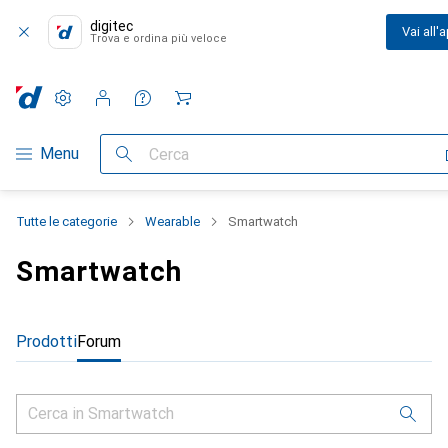
digitec
Vai all'
Trova e ordina più veloce
Impostazioni
Conto cliente
Liste di confronto
Liste dei desideri
Carrello
Categoria Navigazione
Menu
Cerca
Tutte le categorie
Wearable
Smartwatch
Smartwatch
Prodotti
Forum