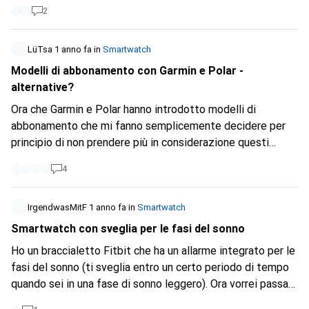
frequenza cardiaca. L'accuratezza del sensore di frequenza
2
cardiaca è ancora inferiore agli standard Garmin o Polar,
nonostante i numerosi aggiornamenti software.
LüTsa
1 anno fa
in
Smartwatch
Modelli di abbonamento con Garmin e Polar -
alternative?
Ora che Garmin e Polar hanno introdotto modelli di
abbonamento che mi fanno semplicemente decidere per
principio di non prendere più in considerazione questi
marchi, mi interessa sapere quali sono i consigli della
4
Community su possibili alternative (esclusi Apple o
Samsung Watch).
IrgendwasMitF
1 anno fa
in
Smartwatch
Smartwatch con sveglia per le fasi del sonno
Ho un braccialetto Fitbit che ha un allarme integrato per le
fasi del sonno (ti sveglia entro un certo periodo di tempo
quando sei in una fase di sonno leggero). Ora vorrei passare
a uno smartwatch. Tuttavia, non riesco a riconoscere una