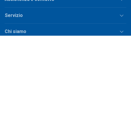
Servizio
Chi siamo
Punti vendita
Social Media
Offerte di lavoro
Spedizione
Più
costi di spedizione
per ordini sotto
50.–
Shop Version
master-20260806-1707-31113322752-1
I nostri negozi online
galaxus.ch
galaxus.de
galaxus.at
galaxus.fr
galaxus.it
galaxus.nl