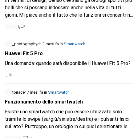
In termini di design, penso che siano gli orologi sportivi più
attività sportive. Per quanto riguarda il colore, mi interessa
belli che si possano indossare anche nella vita di tutti i
anche qualcosa di bianco, beige o, se proprio necessario,
giorni. Mi piace anche il fatto che le funzioni si concentrino
nero Avevo già pensato eventualmente al Suunto Race il
sullo sport e sulle attività all'aria aperta senza campane e
mio budget si aggira intorno ai 400 Fr. Se potessi darmi
3
fischietti superflui (come nel caso di Garmin, ad esempio).
qualche consiglio, lo apprezzerei molto :) Non vedo l'ora di
Io ho un Suunto 9 Peak Pro, molto bello e con finiture di
leggerti,
alta qualità. E il tuo?
_photographych
3 mesi fa
in
Smartwatch
Huawei Fit 5 Pro
Una domanda: quando sarà disponibile il Huawei Fit 5 Pro?
0
tpiracer
7 mesi fa
in
Smartwatch
Funzionamento dello smartwatch
Esiste uno smartwatch che può essere utilizzato solo
tramite lo swipe (su/giù/sinistra/destra) e i pulsanti fisici
sul lato? Purtroppo, un orologio in cui puoi selezionare le
app solo con il dito sul display non mi serve a nulla (beh, se