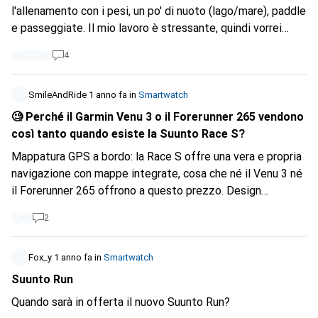
l'allenamento con i pesi, un po' di nuoto (lago/mare), paddle
e passeggiate. Il mio lavoro è stressante, quindi vorrei
anche un buon tracker per lo stress, il sonno, la fatica e il
4
recupero. Qualche consiglio? Ho escluso Apple e Samsung
perché la durata della batteria è inferiore alle 48 ore.
Inoltre, vorrei che avesse un diametro di almeno 41 mm e
SmileAndRide
1 anno fa
in
Smartwatch
non più di 45 mm, in modo che sia facile da leggere e che la
🧐 Perché il Garmin Venu 3 o il Forerunner 265 vendono
batteria sia sufficientemente capiente. Ho già preso in
così tanto quando esiste la Suunto Race S?
considerazione il Polar Vantage M3 o il Garmin Venu 3, ad
Mappatura GPS a bordo: la Race S offre una vera e propria
esempio...
navigazione con mappe integrate, cosa che né il Venu 3 né
il Forerunner 265 offrono a questo prezzo. Design
premium ed elegante: Cassa compatta, lunetta in titanio o
2
acciaio, luminoso display AMOLED: un look più lifestyle
rispetto al Forerunner, tipicamente sportivo. Notevole
durata della batteria: fino a 12 giorni in modalità orologio e
Fox_y
1 anno fa
in
Smartwatch
30 ore in modalità GPS a doppia frequenza. Prezzo
Suunto Run
inferiore di 50-100 euro, a volte anche di più, a seconda del
Quando sarà in offerta il nuovo Suunto Run?
rivenditore. Tallone d'Achille: il sensore ottico della