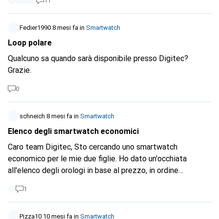
11
hai solo un moncherino al posto del dito... ). In qualche
modo sono tentato dall'argomento dello smartwatch, ma
se non posso utilizzarlo, rimarrò sull'analogico... :-(
Fedier1990
8 mesi fa
in
Smartwatch
Loop polare
Qualcuno sa quando sarà disponibile presso Digitec?
Grazie.
0
schneich
8 mesi fa
in
Smartwatch
Elenco degli smartwatch economici
Caro team Digitec, Sto cercando uno smartwatch
economico per le mie due figlie. Ho dato un'occhiata
all'elenco degli orologi in base al prezzo, in ordine
crescente. C'è un sacco di spazzatura: tutine per bambini,
1
cappellini per bambini, giocattoli sessuali.... Ti prego di
riordinare.
Pizza10
10 mesi fa
in
Smartwatch