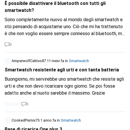
È possibile disattivare il bluetooth con tutti gli
smartwatch?
Sono completamente nuovo al mondo degli smartwatch e
sto pensando di acquistarne uno. Ciò che mi ha trattenuto
è che non voglio essere sempre connesso al bluetooth, ma
voglio comunque avere accesso alle funzioni sportive
0
come il ciclismo, ecc. Posso acquistare qualsiasi
sportwatch o ce ne sono alcuni per i quali è necessario
sincronizzarsi sempre con il bluetooth? Se sì, mi
AmperwolfCattivo87
11 mesi fa
in
Smartwatch
piacerebbe avere qualche opzione economica per meno di
Smartwatch resistente agli urti e con tanta batteria
250.-.
Buongiorno, mi servirebbe uno smartwatch che resiste agli
urti e che non devo ricaricare ogni giorno. Se poi fosse
adatto anche al nuoto sarebbe il massimo. Grazie
5
CookedPixmix75
1 anno fa
in
Smartwatch
Base di ricarica One plus 3