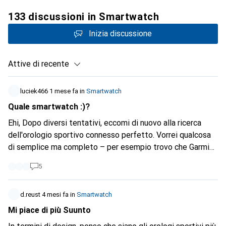
133 discussioni in Smartwatch
Inizia discussione
Attive di recente
luciek466
1 mese fa
in
Smartwatch
Quale smartwatch :)?
Ehi, Dopo diversi tentativi, eccomi di nuovo alla ricerca
dell'orologio sportivo connesso perfetto. Vorrei qualcosa
di semplice ma completo – per esempio trovo che Garmin
sia davvero molto completo nelle analisi – insomma,
5
qualcosa che faccia il suo lavoro senza fronzoli Per quanto
riguarda gli sport che pratico, faccio parapendio (voglio
semplicemente registrare la mia traccia), ciclismo,
d.reust
4 mesi fa
in
Smartwatch
escursionismo, bouldering… vorrei indossare questo
Mi piace di più Suunto
orologio sia nella vita di tutti i giorni che durante le mie