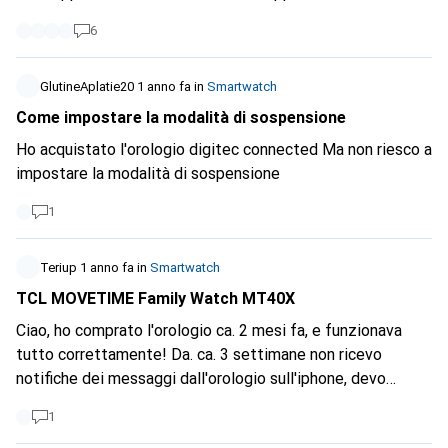
riuscito a trovarlo sul vostro sito web. Vorrei ordinare
6
l'orologio oggi stesso. Se ciò non fosse possibile, potreste
indicarmi una data approssimativa in cui sarà disponibile?
Altri fornitori, come OchsnerSport, li hanno già nel loro
GlutineAplatie20
1 anno fa
in
Smartwatch
assortimento (vedi link: OchsnerSport Fenix 8), ma vorrei
Come impostare la modalità di sospensione
acquistarli esplicitamente da digitec. Grazie mille per il tuo
Ho acquistato l'orologio digitec connected Ma non riesco a
feedback. Cordiali saluti, Jevgenijs F.
impostare la modalità di sospensione
1
Teriup
1 anno fa
in
Smartwatch
TCL MOVETIME Family Watch MT40X
Ciao, ho comprato l'orologio ca. 2 mesi fa, e funzionava
tutto correttamente! Da. ca. 3 settimane non ricevo
notifiche dei messaggi dall'orologio sull'iphone, devo
sempre chiudere l'applicazione per vedere se il bambino ha
1
inviato dei messaggi, invece su android funziona tutto