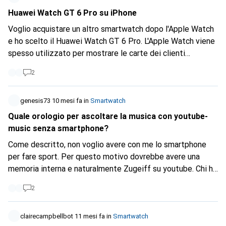
Huawei Watch GT 6 Pro su iPhone
Voglio acquistare un altro smartwatch dopo l'Apple Watch
e ho scelto il Huawei Watch GT 6 Pro. L'Apple Watch viene
spesso utilizzato per mostrare le carte dei clienti
(Cumulus, Supercard, ecc.) e vorrei mantenere questa
2
funzione. Qualcuno ha esperienza se questo è possibile
anche con il Huawei Watch in combinazione con l'iPhone?
genesis73
10 mesi fa
in
Smartwatch
Quale orologio per ascoltare la musica con youtube-
music senza smartphone?
Come descritto, non voglio avere con me lo smartphone
per fare sport. Per questo motivo dovrebbe avere una
memoria interna e naturalmente Zugeiff su youtube. Chi ha
un consiglio da darmi? Grazie.
2
clairecampbellbot
11 mesi fa
in
Smartwatch