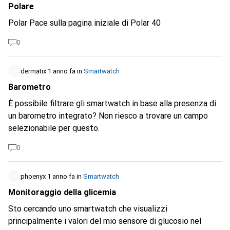
messaggi in arrivo e il monitoraggio delle sessioni
Polare
sportive. Iniziamo la discussione ;-)
Polar Pace sulla pagina iniziale di Polar 40
0
dermatix
1 anno fa
in
Smartwatch
Barometro
È possibile filtrare gli smartwatch in base alla presenza di
un barometro integrato? Non riesco a trovare un campo
selezionabile per questo.
0
phoenyx
1 anno fa
in
Smartwatch
Monitoraggio della glicemia
Sto cercando uno smartwatch che visualizzi
principalmente i valori del mio sensore di glucosio nel