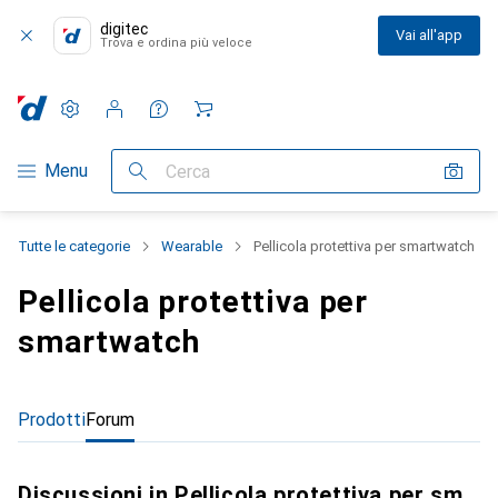
digitec
Vai all'app
Trova e ordina più veloce
Impostazioni
Conto cliente
Liste di confronto
Liste dei desideri
Carrello
Categoria Navigazione
Menu
Cerca
Tutte le categorie
Wearable
Pellicola protettiva per smartwatch
Pellicola protettiva per
smartwatch
Prodotti
Forum
Discussioni in Pellicola protettiva per smartwatch