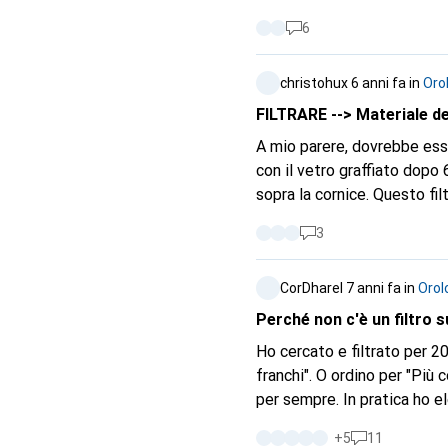
6
christohux
6 anni fa
in
Oro
FILTRARE --> Materiale del
A mio parere, dovrebbe esser
con il vetro graffiato dopo 
sopra la cornice. Questo filtro imposterebbe anche un certo livello di qualità. Poiché i modelli più economici
3
CorDharel
7 anni fa
in
Orol
Perché non c'è un filtro 
Ho cercato e filtrato per 20
franchi". O ordino per "Più costoso" e scorro all'indietro per sempre o per "Più economico" e scorro in avanti
per sempre. In pratica ho elogiato Galaxus a tutti i miei amici, ma ora sono davvero molto frustrato. Perché
una funzione così semplice 
+
5
11