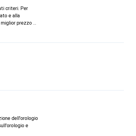
i criteri. Per
ato e alla
 miglior prezzo e,
il prezzo migliore
stesso prezzo
gavo molto per i
ngono fatti
he non ci siano
ull'orologio e