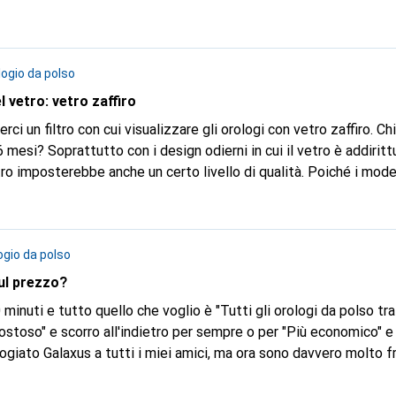
logio da polso
 vetro: vetro zaffiro
ci un filtro con cui visualizzare gli orologi con vetro zaffiro. Ch
6 mesi? Soprattutto con i design odierni in cui il vetro è addirit
utilizzano tutti solo vetro minerale. Grazie Cristiano
ogio da polso
sul prezzo?
 minuti e tutto quello che voglio è "Tutti gli orologi da polso tr
non viene implementata per migliaia di articoli (in questo caso g