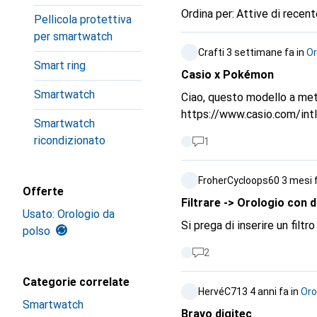
Ordina per
:
Attive di recent
Pellicola protettiva
per smartwatch
Crafti
3 settimane fa
in
Or
Smart ring
Casio x Pokémon
Smartwatch
Ciao, questo modello a met
https://www.casio.com/intl.
Smartwatch
ricondizionato
1
FroherCycloops60
3 mesi 
Offerte
Filtrare -> Orologio con 
Usato: Orologio da
Si prega di inserire un filtro
polso
2
Categorie correlate
HervéC713
4 anni fa
in
Oro
Smartwatch
Bravo digitec