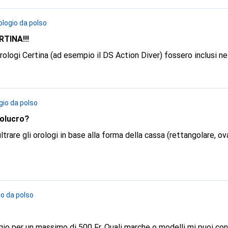
ologio da polso
TINA!!!
rologi Certina (ad esempio il DS Action Diver) fossero inclusi ne
gio da polso
volucro?
io da polso
io per un massimo di 500 Fr. Quali marche o modelli mi puoi con