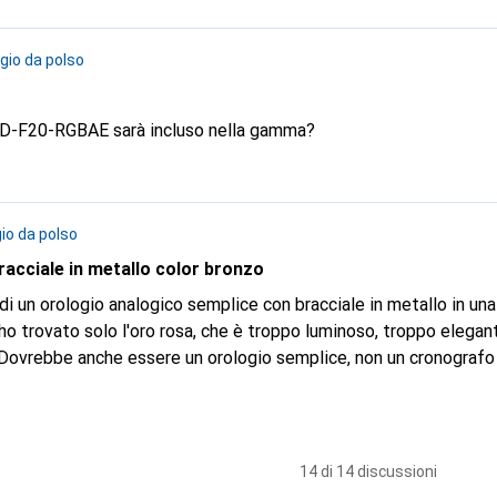
gio da polso
SD-F20-RGBAE sarà incluso nella gamma?
io da polso
acciale in metallo color bronzo
di un orologio analogico semplice con bracciale in metallo in una
o trovato solo l'oro rosa, che è troppo luminoso, troppo elegan
o. Dovrebbe anche essere un orologio semplice, non un cronografo
 fa ero alla ricerca di un orologio nero completo, che ora è disponi
ne.
14 di 14 discussioni