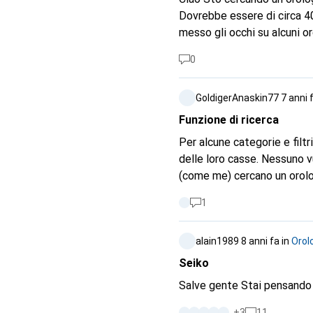
Dovrebbe essere di circa 4
messo gli occhi su alcuni or
0
GoldigerAnaskin77
7 anni 
Funzione di ricerca
Per alcune categorie e filtr
delle loro casse. Nessuno 
(come me) cercano un orol
avrebbero molto più senso e
1
alain1989
8 anni fa
in
Orol
Seiko
Salve gente Stai 
+
3
11