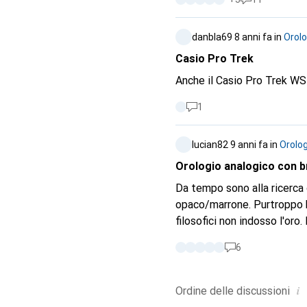
danbla69
8 anni fa
in
Orolo
Casio Pro Trek
Anche il Casio Pro Trek W
1
lucian82
9 anni fa
in
Orolog
Orologio analogico con br
Da tempo sono alla ricerca 
opaco/marrone. Purtroppo h
filosofici non indosso l'or
funzioni inutili. Già 3 anni
6
Ma ora ne voglio uno marro
i
Ordine delle
discussioni