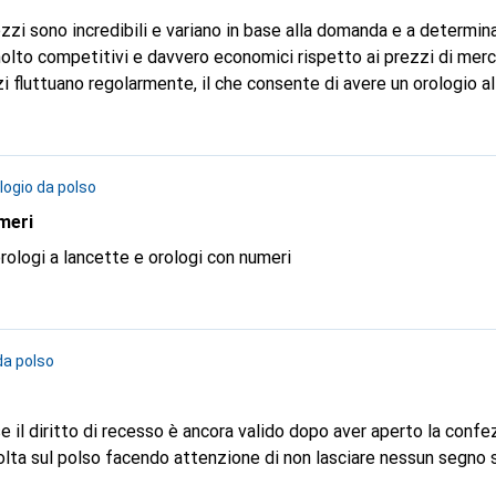
zzi sono incredibili e variano in base alla domanda e a determinat
olto competitivi e davvero economici rispetto ai prezzi di merc
zi fluttuano regolarmente, il che consente di avere un orologio al
alizza sempre i prezzi della concorrenza e si permette di offrire 
gital. Non so se sia una buona idea acquistare un orologio allo 
 collezionare orologi mi rivolgevo a un sito specializzato ma pa
logio da polso
ho scoperto digitec e galaxus e da allora tutti i miei acquisti ve
e siti. Raccomando digitec con fervore e do 5 stelle, peccato c
umeri
u 10.
orologi a lancette e orologi con numeri
da polso
olta sul polso facendo attenzione di non lasciare nessun segno s