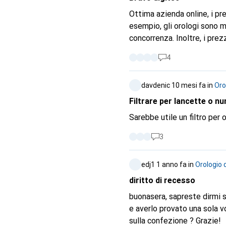
Ottima azienda online, i pre
esempio, gli orologi sono m
concorrenza. Inoltre, i prez
cosa positiva, digitec visu
4
anche se non proviene da di
della concorrenza. Prima di
davdenic
10 mesi fa
in
Oro
miei orologi, poi un giorno 
esclusivamente su questi du
Filtrare per lancette o n
più stelle ma do anche 10 s
Sarebbe utile un filtro per 
3
edj1
1 anno fa
in
Orologio 
diritto di recesso
buonasera, sapreste dirmi se il diritto di recesso è ancora valido dopo aver aperto la confezione dell'orologio
e averlo provato una sola v
sulla confezione ? Grazie!