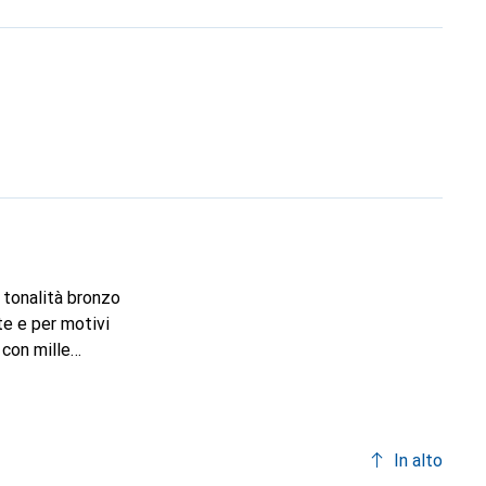
 tonalità bronzo
te e per motivi
 con mille
bile in abbondanza.
In alto