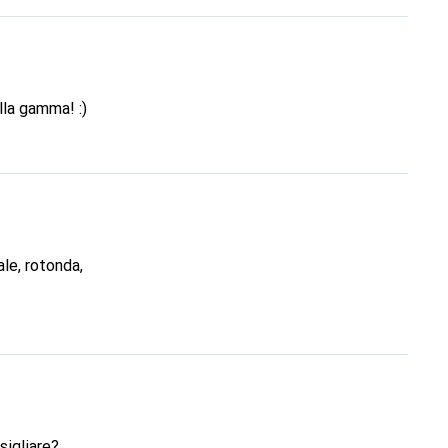
lla gamma! :)
sigliare?