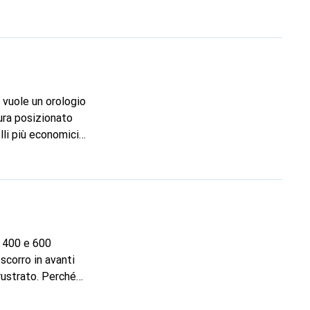
i vuole un orologio
tura posizionato
a 400 e 600
li orologi)?