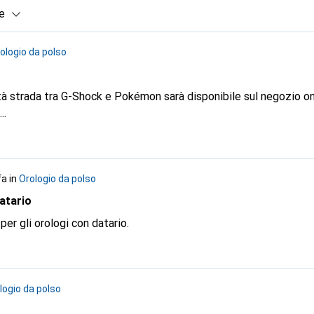
e
ologio da polso
à strada tra G-Shock e Pokémon sarà disponibile sul negozio on
..
fa
in
Orologio da polso
datario
 per gli orologi con datario.
logio da polso