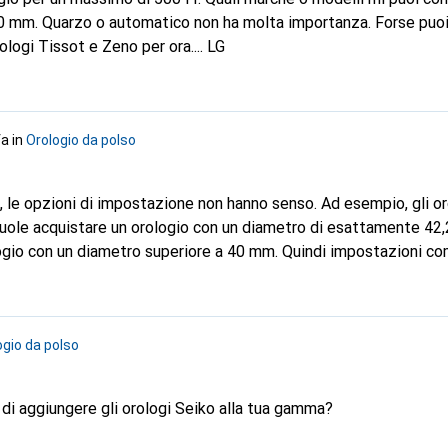
0 mm. Quarzo o automatico non ha molta importanza. Forse puoi
ologi Tissot e Zeno per ora.... LG
fa
in
Orologio da polso
i, le opzioni di impostazione non hanno senso. Ad esempio, gli or
vuole acquistare un orologio con un diametro di esattamente 42
ogio con un diametro superiore a 40 mm. Quindi impostazioni 
 sarebbero più piacevoli per i clienti come me.
ogio da polso
pensando di aggiungere gli orologi Seiko alla tua gamma?