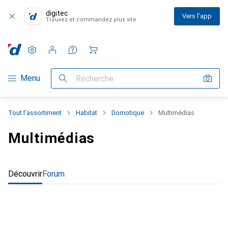
digitec
Vers l'app
Trouvez et commandez plus vite
Paramètres
Compte client
Listes de comparaison
Listes d'envies
Panier
Navigation par catégorie
Menu
Recherche
Tout l'assortiment
Habitat
Domotique
Multimédias
Multimédias
Découvrir
Forum