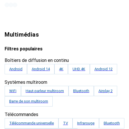
Multimédias
Filtres populaires
Boîtiers de diffusion en continu
Android
Android 14
4K
UHD 4K
Android 12
Systèmes multiroom
WiFi
Haut-parleur multiroom
Bluetooth
Airplay 2
Barre de son multiroom
Télécommandes
Télécommande universelle
TV
Infrarouge
Bluetooth