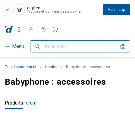
digitec
Vers l'app
Trouvez et commandez plus vite
Paramètres
Compte client
Listes de comparaison
Listes d'envies
Panier
Navigation par catégorie
Menu
Recherche
Tout l'assortiment
Habitat
Babyphone : accessoires
Babyphone : accessoires
Produits
Forum