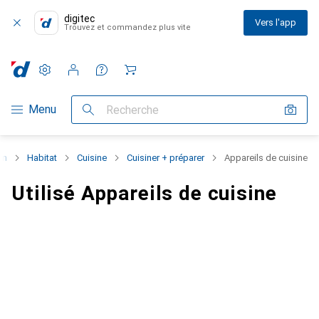
digitec
Vers l'app
Trouvez et commandez plus vite
Paramètres
Compte client
Listes de comparaison
Listes d'envies
Panier
Navigation par catégorie
Menu
Recherche
in
Habitat
Cuisine
Cuisiner + préparer
Appareils de cuisine
Utilisé Appareils de cuisine