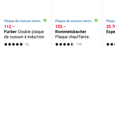
Plaque de cuisson amovible
Plaque de cuisson amovible
CHF
112.–
CHF
103.–
CHF
25.7
Furber
Double plaque
Rommelsbacher
Esp
de cuisson à induction
Plaque chauffante
20.CT 2000/IN
10
110