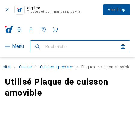
digitec
Vers l'app
Trouvez et commandez plus vite
Paramètres
Compte client
Listes de comparaison
Listes d'envies
Panier
Navigation par catégorie
Menu
Recherche
abitat
Cuisine
Cuisiner + préparer
Plaque de cuisson amovible
Utilisé Plaque de cuisson
amovible