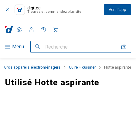
digitec
Vers l'app
Trouvez et commandez plus vite
Paramètres
Compte client
Listes de comparaison
Listes d'envies
Panier
Navigation par catégorie
Menu
Recherche
Gros appareils électroménagers
Cuire + cuisiner
Hotte aspirante
Utilisé Hotte aspirante