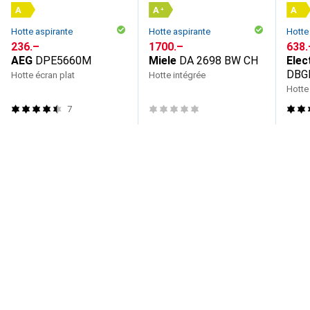
A
A
A
+
Hotte aspirante
Hotte aspirante
Hotte
CHF
236.–
CHF
1700.–
CHF
638.
AEG
DPE5660M
Miele
DA 2698 BW CH
Elec
DBG
Hotte écran plat
Hotte intégrée
Hotte
7