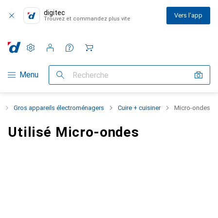
digitec
Vers l'app
Trouvez et commandez plus vite
Paramètres
Compte client
Listes de comparaison
Listes d'envies
Panier
Navigation par catégorie
Menu
Recherche
Gros appareils électroménagers
Cuire + cuisiner
Micro-ondes
Utilisé Micro-ondes