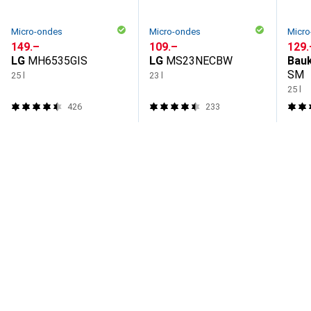
Micro-ondes
Micro-ondes
Micro
CHF
149.–
CHF
109.–
CHF
129.
LG
MH6535GIS
LG
MS23NECBW
Bau
SM
25 l
23 l
25 l
426
233