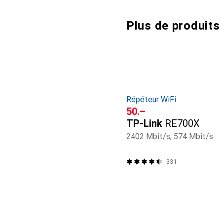
Plus de produits
Répéteur WiFi
CHF
50.–
TP-Link
RE700X
2402 Mbit/s, 574 Mbit/s
331