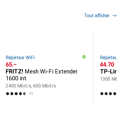
Tout afficher
Répéteur WiFi
Répéteur WiF
CHF
65.–
CHF
44.70
FRITZ!
Mesh Wi-Fi Extender
TP-Link
R
1600 int.
1300 Mbit/s,
2400 Mbit/s, 600 Mbit/s
11
65