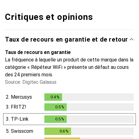
Critiques et opinions
Taux de recours en garantie et de retour
Taux de recours en garantie
La fréquence à laquelle un produit de cette marque dans la
catégorie « Répéteur WiFi » présente un défaut au cours
des 24 premiers mois.
Source: Digitec Galaxus
2.
Mercusys
0.4
%
0.4
%
3.
FRITZ!
0.5
%
0.5
%
3.
TP-Link
0.5
%
0.5
%
5.
Swisscom
0.6
%
0.6
%