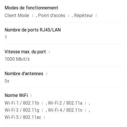
Modes de fonctionnement
i
i
i
,
,
Client Mode
Point d'accès
Répéteur
Nombre de ports RJ45/LAN
1
i
Vitesse max. du port
1000 Mbit/s
i
Nombre d'antennes
3x
i
Norme WiFi
i
i
,
,
Wi-Fi 1 / 802.11b
Wi-Fi 2 / 802.11a
i
i
,
,
Wi-Fi 3 / 802.11g
Wi-Fi 4 / 802.11n
i
Wi-Fi 5 / 802.11ac