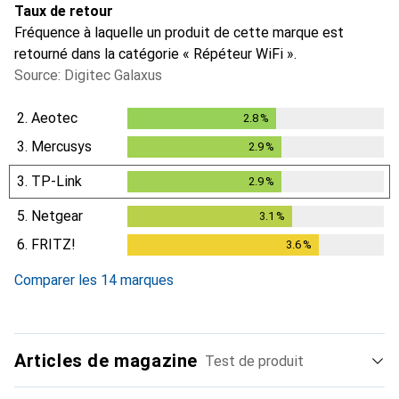
Taux de retour
Fréquence à laquelle un produit de cette marque est
retourné dans la catégorie « Répéteur WiFi ».
Source: Digitec Galaxus
2.
Aeotec
2.8
%
2.8
%
3.
Mercusys
2.9
%
2.9
%
3.
TP-Link
2.9
%
2.9
%
5.
Netgear
3.1
%
3.1
%
6.
FRITZ!
3.6
%
3.6
%
Comparer les 14 marques
Articles de magazine
Test de produit