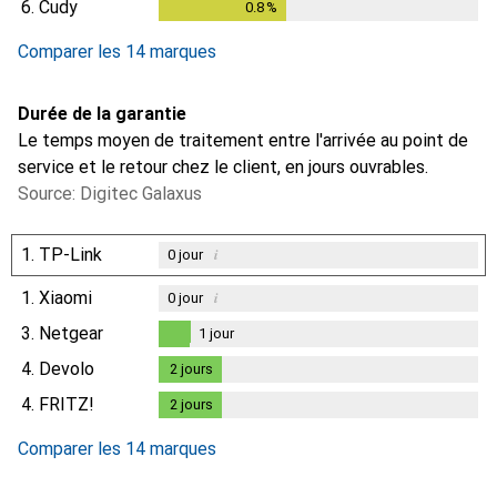
6.
Cudy
0.8
%
0.8
%
Comparer les 14 marques
Durée de la garantie
Le temps moyen de traitement entre l'arrivée au point de
service et le retour chez le client, en jours ouvrables.
Source: Digitec Galaxus
1.
TP-Link
i
0
jour
1.
Xiaomi
i
0
jour
3.
Netgear
1
jour
1
jour
4.
Devolo
2
jours
2
jours
4.
FRITZ!
2
jours
2
jours
Comparer les 14 marques