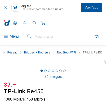
digitec
Vers l'app
Trouvez et commandez plus vite
Paramètres
Compte client
Listes de comparaison
Listes d'envies
Panier
Navigation par catégorie
Menu
Recherche
t
Réseau
Bridges + Routeurs
Répéteur WiFi
TP-Link Re450
21 images
CHF
37.–
TP-Link
Re450
1300 Mbit/s, 450 Mbit/s