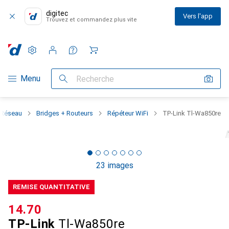
digitec
Vers l'app
Trouvez et commandez plus vite
Paramètres
Compte client
Listes de comparaison
Listes d'envies
Panier
Navigation par catégorie
Menu
Recherche
Réseau
Bridges + Routeurs
Répéteur WiFi
TP-Link Tl-Wa850re
23 images
REMISE QUANTITATIVE
CHF
14.70
TP-Link
Tl-Wa850re