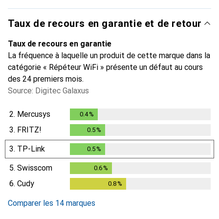
Taux de recours en garantie et de retour
Taux de recours en garantie
La fréquence à laquelle un produit de cette marque dans la
catégorie « Répéteur WiFi » présente un défaut au cours
des 24 premiers mois.
Source: Digitec Galaxus
2.
Mercusys
0.4
%
0.4
%
3.
FRITZ!
0.5
%
0.5
%
3.
TP-Link
0.5
%
0.5
%
5.
Swisscom
0.6
%
0.6
%
6.
Cudy
0.8
%
0.8
%
Comparer les 14 marques