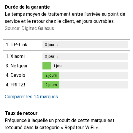
Durée de la garantie
Le temps moyen de traitement entre l'arrivée au point de
service et le retour chez le client, en jours ouvrables.
Source: Digitec Galaxus
1.
TP-Link
i
0
jour
1.
Xiaomi
i
0
jour
3.
Netgear
1
jour
1
jour
4.
Devolo
2
jours
2
jours
4.
FRITZ!
2
jours
2
jours
Comparer les 14 marques
Taux de retour
Fréquence à laquelle un produit de cette marque est
retourné dans la catégorie « Répéteur WiFi ».