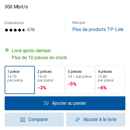
300 Mbit/s
Marque
Évaluations
Plus de produits TP-Link
476
Livré après-demain
Plus de 10 pièces en stock
1 pièce
2 pièces
3 pièces
4 pièces
CHF
14.70
CHF
14.20
CHF
14.–
par pièce
CHF
13.80
par pièce
par pièce
par pièce
−
5
%
−
3
%
−
6
%
Ajouter au panier
Comparer
Ajouter à la liste