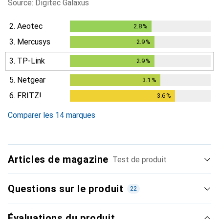
Source: Digitec Galaxus
2.
Aeotec
2.8
%
2.8
%
3.
Mercusys
2.9
%
2.9
%
3.
TP-Link
2.9
%
2.9
%
5.
Netgear
3.1
%
3.1
%
6.
FRITZ!
3.6
%
3.6
%
Comparer les 14 marques
Articles de magazine
Test de produit
Questions sur le produit
22
Évaluations du produit