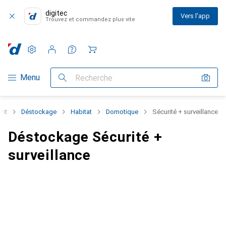
digitec
Vers l'app
Trouvez et commandez plus vite
Paramètres
Compte client
Listes de comparaison
Listes d'envies
Panier
Navigation par catégorie
Menu
Recherche
ent
Déstockage
Habitat
Domotique
Sécurité + surveillance
Déstockage Sécurité +
surveillance