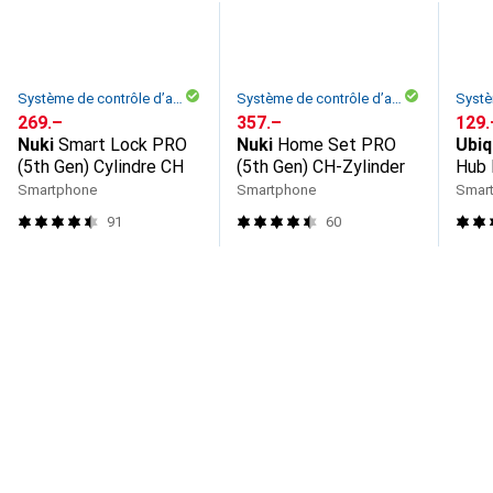
Système de contrôle d’accès
Système de contrôle d’accès
CHF
269.–
CHF
357.–
CHF
129.
Nuki
Smart Lock PRO
Nuki
Home Set PRO
Ubiq
(5th Gen) Cylindre CH
(5th Gen) CH-Zylinder
Hub 
Smartphone
Smartphone
Smar
91
60