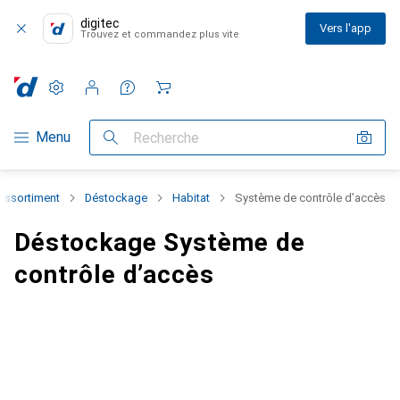
digitec
Vers l'app
Trouvez et commandez plus vite
Paramètres
Compte client
Listes de comparaison
Listes d'envies
Panier
Navigation par catégorie
Menu
Recherche
'assortiment
Déstockage
Habitat
Système de contrôle d’accès
Déstockage Système de
contrôle d’accès