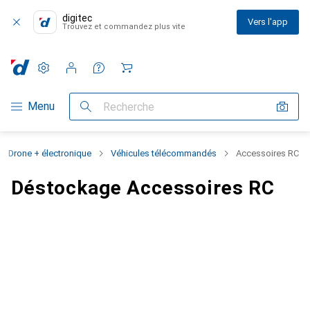
digitec
Vers l'app
Trouvez et commandez plus vite
Paramètres
Compte client
Listes de comparaison
Listes d'envies
Panier
Navigation par catégorie
Menu
Recherche
Drone + électronique
Véhicules télécommandés
Accessoires RC
Déstockage Accessoires RC