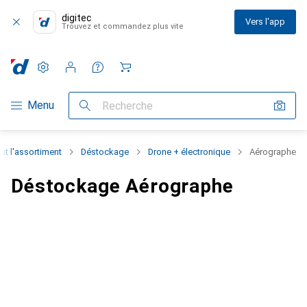
digitec
Vers l'app
Trouvez et commandez plus vite
Paramètres
Compte client
Listes de comparaison
Listes d'envies
Panier
Navigation par catégorie
Menu
Recherche
ut l'assortiment
Déstockage
Drone + électronique
Aérographe
Déstockage Aérographe