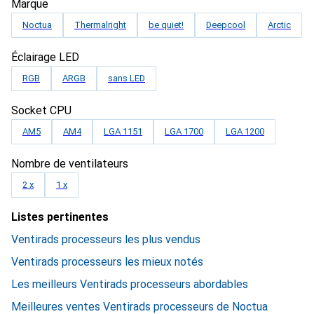
Marque
Noctua
Thermalright
be quiet!
Deepcool
Arctic
Éclairage LED
RGB
ARGB
sans LED
Socket CPU
AM5
AM4
LGA 1151
LGA 1700
LGA 1200
Nombre de ventilateurs
2 x
1 x
Listes pertinentes
Ventirads processeurs les plus vendus
Ventirads processeurs les mieux notés
Les meilleurs Ventirads processeurs abordables
Meilleures ventes Ventirads processeurs de Noctua