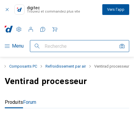
digitec
Vers l'app
Trouvez et commandez plus vite
Paramètres
Compte client
Listes de comparaison
Listes d'envies
Panier
Navigation par catégorie
Menu
Recherche
t
Composants PC
Refroidissement par air
Ventirad processeur
Ventirad processeur
Produits
Forum