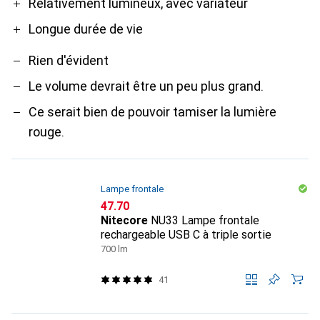
Relativement lumineux, avec variateur
Longue durée de vie
Rien d'évident
Le volume devrait être un peu plus grand.
Ce serait bien de pouvoir tamiser la lumière
rouge.
Lampe frontale
CHF
47.70
Nitecore
NU33 Lampe frontale
rechargeable USB C à triple sortie
700 lm
41