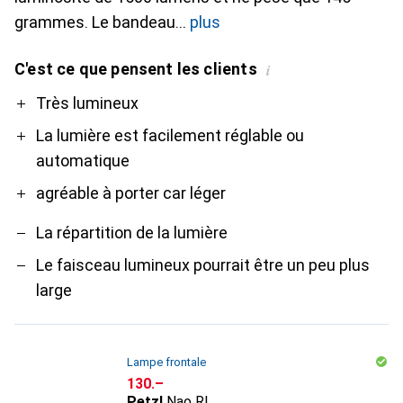
grammes. Le bandeau
plus
C'est ce que pensent les clients
i
Pro
Contre
Très lumineux
La lumière est facilement réglable ou
automatique
agréable à porter car léger
La répartition de la lumière
Le faisceau lumineux pourrait être un peu plus
large
Lampe frontale
CHF
130.–
Petzl
Nao Rl