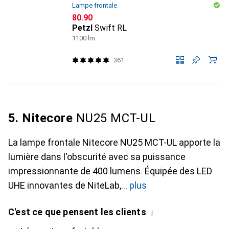
Lampe frontale
CHF
80.90
Petzl
Swift RL
1100 lm
361
5. Nitecore
NU25 MCT-UL
La lampe frontale Nitecore NU25 MCT-UL apporte la
lumière dans l'obscurité avec sa puissance
impressionnante de 400 lumens. Équipée des LED
UHE innovantes de NiteLab,
plus
C'est ce que pensent les clients
i