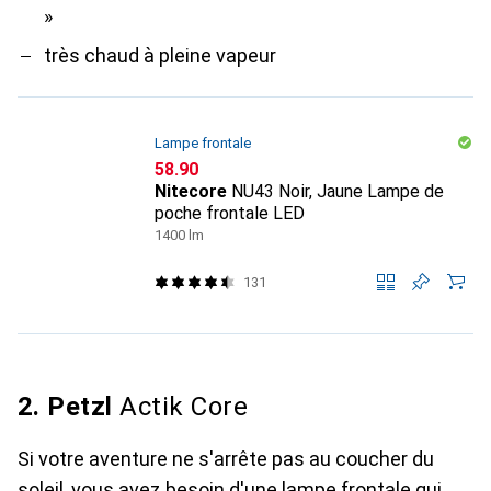
»
très chaud à pleine vapeur
Lampe frontale
CHF
58.90
Nitecore
NU43 Noir, Jaune Lampe de
poche frontale LED
1400 lm
131
2. Petzl
Actik Core
Si votre aventure ne s'arrête pas au coucher du
soleil, vous avez besoin d'une lampe frontale qui