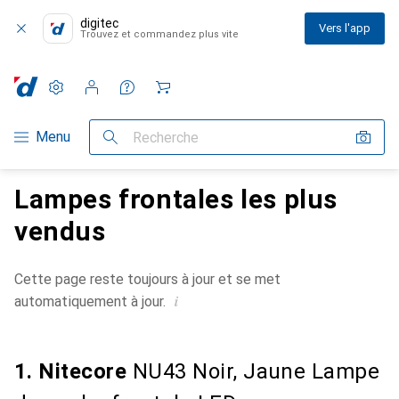
digitec
Vers l'app
Trouvez et commandez plus vite
Paramètres
Compte client
Listes de comparaison
Listes d'envies
Panier
Navigation par catégorie
Menu
Recherche
Lampes frontales les plus
vendus
Cette page reste toujours à jour et se met
i
automatiquement à jour.
1. Nitecore
NU43 Noir, Jaune Lampe