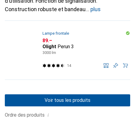
d'utilisation. Fonction de signalisation.
Construction robuste et bandeau
plus
Lampe frontale
CHF
89.–
Olight
Perun 3
3000 lm
14
Voir tous les produits
i
Ordre des produits