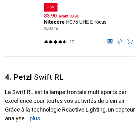
−6%
CHF
CHF
83.90
avant
88.90
Nitecore
HC75 UHE E focus
3000 lm
27
4. Petzl
Swift RL
La Swift RL est la lampe frontale multisports par
excellence pour toutes vos activités de plein air.
Grâce à la technologie Reactive Lighting, un capteur
analyse
plus