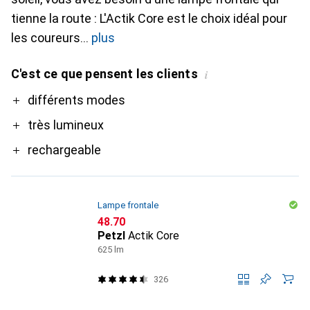
tienne la route : L'Actik Core est le choix idéal pour
les coureurs
plus
C'est ce que pensent les clients
i
Pro
différents modes
très lumineux
rechargeable
Lampe frontale
CHF
48.70
Petzl
Actik Core
625 lm
326