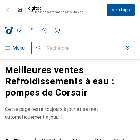
digitec
Vers l'app
Trouvez et commandez plus vite
Paramètres
Compte client
Listes de comparaison
Listes d'envies
Panier
Navigation par catégorie
Menu
Recherche
Meilleures ventes
Refroidissements à eau :
pompes de Corsair
Cette page reste toujours à jour et se met
i
automatiquement à jour.