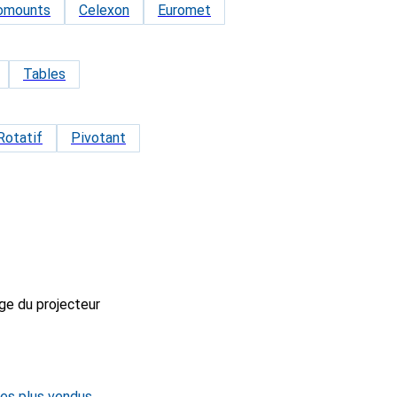
omounts
Celexon
Euromet
Tables
Rotatif
Pivotant
ge du projecteur
les plus vendus