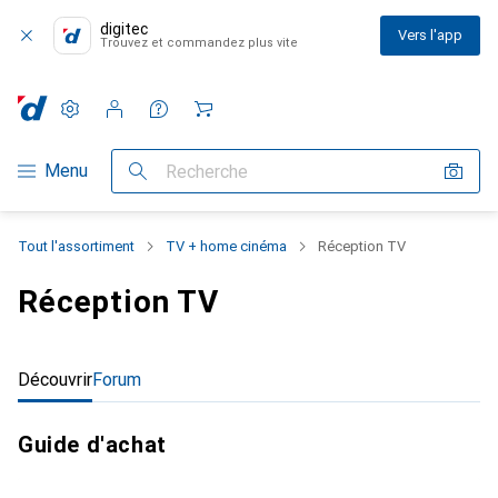
digitec
Vers l'app
Trouvez et commandez plus vite
Paramètres
Compte client
Listes de comparaison
Listes d'envies
Panier
Navigation par catégorie
Menu
Recherche
Tout l'assortiment
TV + home cinéma
Réception TV
Réception TV
Découvrir
Forum
Guide d'achat