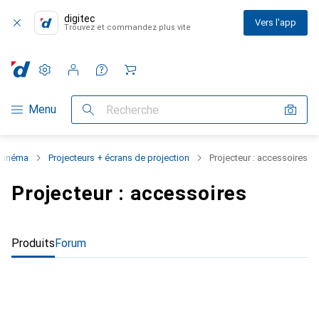
digitec
Vers l'app
Trouvez et commandez plus vite
Paramètres
Compte client
Listes de comparaison
Listes d'envies
Panier
Navigation par catégorie
Menu
Recherche
cinéma
Projecteurs + écrans de projection
Projecteur : accessoires
Projecteur : accessoires
Produits
Forum