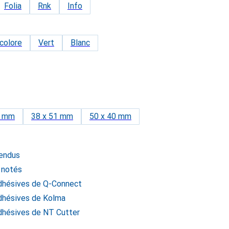
Folia
Rnk
Info
colore
Vert
Blanc
6 mm
38 x 51 mm
50 x 40 mm
vendus
 notés
dhésives de Q-Connect
dhésives de Kolma
dhésives de NT Cutter